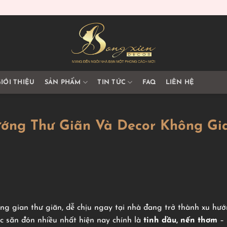
IỚI THIỆU
SẢN PHẨM
TIN TỨC
FAQ
LIÊN HỆ
ớng Thư Giãn Và Decor Không Gi
ông gian thư giãn, dễ chịu ngay tại nhà đang trở thành xu hư
c săn đón nhiều nhất hiện nay chính là
tinh dầu, nến thơm
– 