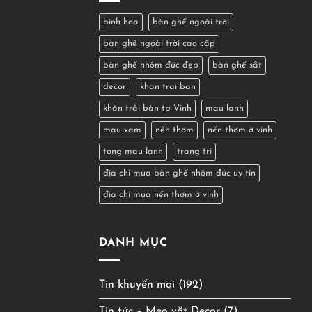
Ghế
Nhôm
binh hoa
bàn ghế ngoài trời
Đúc
bàn ghế ngoài trời cao cấp
Tại
TP
bàn ghế nhôm đúc đẹp
bàn ghế sắt
Vinh
Uy
decor
khan trai ban
Tín,
Mẫu
khăn trải bàn tp Vinh
mau lanh
Đẹp,
Giá
mau xam
nến thơm
nến thơm ở vinh
Tốt
tong mau lanh
trang tri
địa chỉ mua bàn ghế nhôm đúc uy tín
địa chỉ mua nến thơm ở vinh
DANH MỤC
Tin khuyến mại
(192)
Tin tức – Mẹo vặt Decor
(7)