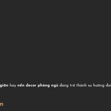
 giãn
hay
nến decor phòng ngủ
đang trở thành xu hướng đượ
ơm