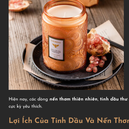
Hiện nay, các dòng
nến thơm thiên nhiên
,
tinh dầu thư
cực kỳ yêu thích.
Lợi Ích Của Tinh Dầu Và Nến Th