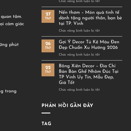
ở
Chức năng bình luận bị tắt
Gian
Decor
Decor
Nhà
Nội
Nến thơm – Món quà tinh tế
27
Theo
 quan tâm.
Thất
dành tặng người thân, bạn bè
Th7
Tông
Đẹp
tại TP. Vinh
ại cảm giác
Gỗ:
Tại
ở
Chức năng bình luận bị tắt
Lựa
TP
Nến
Chọn
Vinh
thơm
Hoàn
Gợi Ý Decor Tủ Kệ Màu Đen
26
hững phút
–
Hảo
Đẹp Chuẩn Xu Hướng 2026
Th7
Món
Cho
ở
Chức năng bình luận bị tắt
quà
Không
Gợi
tinh
Gian
Ý
Bông Xiên Decor – Địa Chỉ
tế
Sống
22
Decor
dành
Tinh
Bán Bàn Ghế Nhôm Đúc Tại
Th7
Tủ
tặng
Tế
TP Vinh Uy Tín, Mẫu Đẹp,
Kệ
người
Giá Tốt
Màu
thân,
Đen
ở
Chức năng bình luận bị tắt
bạn
ng trong
Đẹp
Bông
bè
Chuẩn
Xiên
tại
Xu
Decor
PHẢN HỒI GẦN ĐÂY
TP.
Hướng
–
Vinh
2026
Địa
Chỉ
TAG
Bán
Bàn