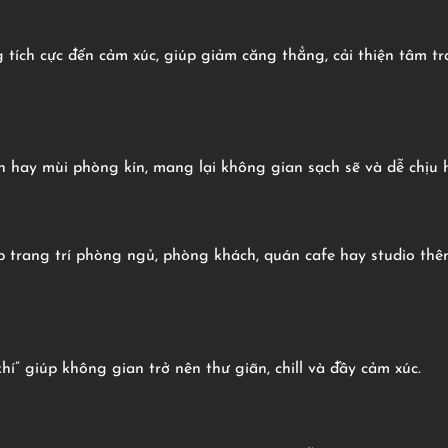
tích cực đến cảm xúc, giúp giảm căng thẳng, cải thiện tâm t
n hay mùi phòng kín, mang lại không gian sạch sẽ và dễ chịu 
trang trí phòng ngủ, phòng khách, quán cafe hay studio thêm
í” giúp không gian trở nên thư giãn, chill và đầy cảm xúc.