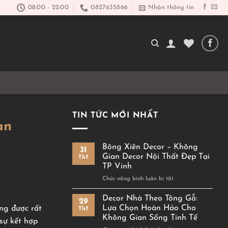
08:00 - 22:00
0827635866
Nhận thông tin
TIN TỨC MỚI NHẤT
an
Bông Xiên Decor – Không
31
Gian Decor Nội Thất Đẹp Tại
Th7
TP Vinh
ở
Chức năng bình luận bị tắt
Bông
Xiên
Decor Nhà Theo Tông Gỗ:
29
Decor
Lựa Chọn Hoàn Hảo Cho
ớng được rất
Th7
–
Không Gian Sống Tinh Tế
sự kết hợp
Không