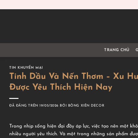
Chuyển
đến
nội
dung
TRANG CHỦ
G
TIN KHUYẾN MẠI
Tinh Dầu Và Nến Thơm – Xu Hư
Được Yêu Thích Hiện Nay
ĐÃ ĐĂNG TRÊN
19/05/2026
BỞI
BÔNG XIÊN DECOR
Trong nhịp sống hiện đại đầy áp lực, việc tạo nên một kh
nhiều người yêu thích. Và một trong những sản phẩm đượ