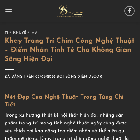
Chuyển
đến
nội
dung
TIN KHUYẾN MẠI
Khay Trang Trí Chim Công Nghệ Thuật
– Điểm Nhấn Tinh Tế Cho Không Gian
Sống Hiện Đại
ĐÃ ĐĂNG TRÊN
03/06/2026
BỞI
BÔNG XIÊN DECOR
Nét Đẹp Của Nghệ Thuật Trong Từng Chi
Tiết
Trong xu hướng thiết kế nội thất hiện đại, những sản
phẩm trang trí mang tính nghệ thuật ngày càng được
yêu thích bởi khả năng tạo điểm nhấn và thể hiện gu
thẩm mỹ riêng. Khay trang trí chim công nghệ thuật là