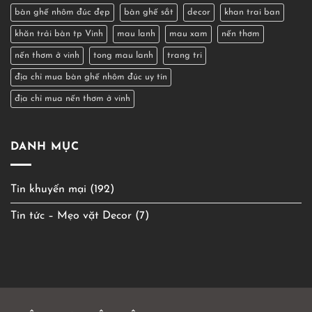
Đúc
bàn ghế nhôm đúc đẹp
bàn ghế sắt
decor
khan trai ban
Tại
TP
khăn trải bàn tp Vinh
mau lanh
mau xam
nến thơm
Vinh
Uy
nến thơm ở vinh
tong mau lanh
trang tri
Tín,
Mẫu
địa chỉ mua bàn ghế nhôm đúc uy tín
Đẹp,
Giá
địa chỉ mua nến thơm ở vinh
Tốt
DANH MỤC
Tin khuyến mại
(192)
Tin tức – Mẹo vặt Decor
(7)