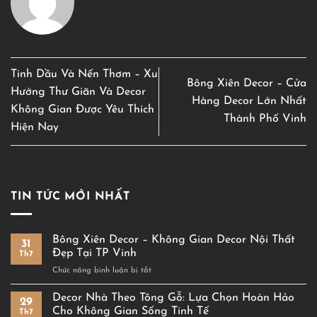
Tinh Dầu Và Nến Thơm – Xu
Bông Xiên Decor – Cửa
Hướng Thư Giãn Và Decor
Hàng Decor Lớn Nhất
Không Gian Được Yêu Thích
Thành Phố Vinh
Hiện Nay
TIN TỨC MỚI NHẤT
Bông Xiên Decor – Không Gian Decor Nội Thất
31
Đẹp Tại TP Vinh
Th7
ở
Chức năng bình luận bị tắt
Bông
Xiên
Decor Nhà Theo Tông Gỗ: Lựa Chọn Hoàn Hảo
29
Decor
Cho Không Gian Sống Tinh Tế
Th7