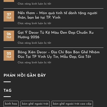
–
ở
Chức năng bình luận bị tắt
Không
Decor
Gian
Nhà
Nến thơm – Món quà tinh tế dành tặng người
Decor
27
Theo
Nội
thân, bạn bè tại TP. Vinh
Th7
Tông
Thất
ở
Chức năng bình luận bị tắt
Gỗ:
Đẹp
Nến
Lựa
Tại
thơm
Gợi Ý Decor Tủ Kệ Màu Đen Đẹp Chuẩn Xu
Chọn
TP
26
–
Hoàn
Hướng 2026
Vinh
Th7
Món
Hảo
ở
Chức năng bình luận bị tắt
quà
Cho
Gợi
tinh
Không
Ý
Bông Xiên Decor – Địa Chỉ Bán Bàn Ghế Nhôm
tế
Gian
22
Decor
dành
Đúc Tại TP Vinh Uy Tín, Mẫu Đẹp, Giá Tốt
Sống
Th7
Tủ
tặng
Tinh
ở
Chức năng bình luận bị tắt
Kệ
người
Tế
Bông
Màu
thân,
Xiên
Đen
bạn
Decor
PHẢN HỒI GẦN ĐÂY
Đẹp
bè
–
Chuẩn
tại
Địa
Xu
TP.
Chỉ
Hướng
Vinh
TAG
Bán
2026
Bàn
Ghế
Nhôm
binh hoa
bàn ghế ngoài trời
bàn ghế ngoài trời cao cấp