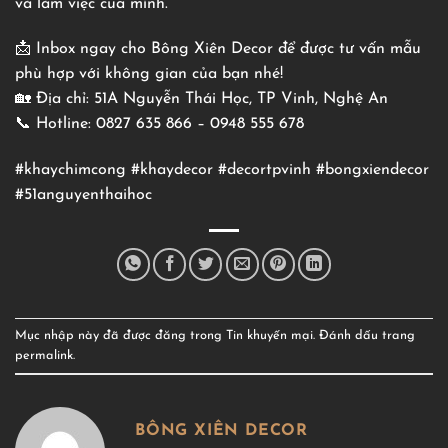
và làm việc của mình.
📩 Inbox ngay cho Bông Xiên Decor để được tư vấn mẫu
phù hợp với không gian của bạn nhé!
🏡 Địa chỉ: 51A Nguyễn Thái Học, TP Vinh, Nghệ An
📞 Hotline: 0827 635 866 – 0948 555 678
#khaychimcong #khaydecor #decortpvinh #bongxiendecor
#51anguyenthaihoc
Mục nhập này đã được đăng trong
Tin khuyến mại
. Đánh dấu trang
permalink
.
BÔNG XIÊN DECOR