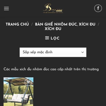
Chuyển
đến
nội
dung
TRANG CHỦ
/
BÀN GHẾ NHÔM ĐÚC, XÍCH ĐU
/
XÍCH ĐU
LỌC
Các mẫu xích đu nhôm đúc cao cấp nhất trên thị trường