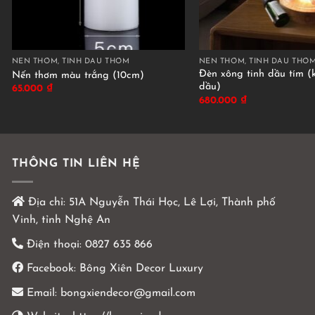
NẾN THƠM, TINH DẦU THƠM
NẾN THƠM, TINH DẦU THƠ
Đèn xông tinh dầu tím (
Nến thơm màu trắng (10cm)
dầu)
65.000
₫
680.000
₫
THÔNG TIN LIÊN HỆ
Địa chỉ:
51A Nguyễn Thái Học, Lê Lợi, Thành phố
Vinh, tỉnh Nghệ An
Điện thoại:
0827 635 866
Facebook:
Bông Xiên Decor Luxury
Email:
bongxiendecor@gmail.com