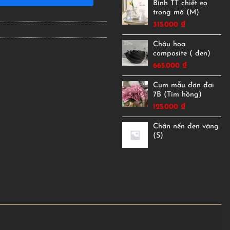
Bình TT chiết eo
trong mờ (M)
315.000
₫
Chậu hoa
composite ( đen)
665.000
₫
Cụm mẫu đơn đại
7B (Tím hồng)
125.000
₫
Chân nến đen vàng
(S)