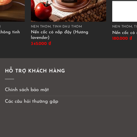
M
NẾN THƠM, TINH DẦU THƠM
NẾN THƠM, T
không tinh
Nến cốc có nắp đậy (Hương
Nến cốc có
lavender)
180.000
₫
345.000
₫
HỖ TRỢ KHÁCH HÀNG
Chính sách bảo mật
Các câu hỏi thường gặp