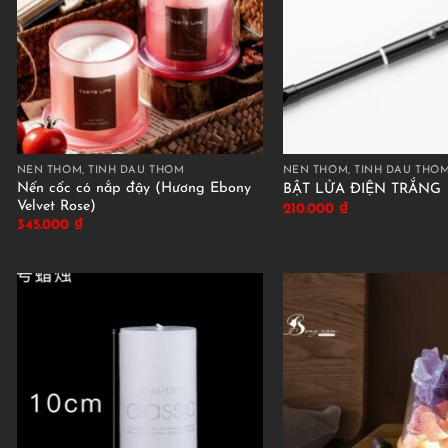
NẾN THƠM, TINH DẦU THƠM
NẾN THƠM, TINH DẦU THƠ
Nến cốc có nắp đậy (Hương Ebony
BẬT LỬA ĐIỆN TRẮNG
Velvet Rose)
210.000
₫
345.000
₫