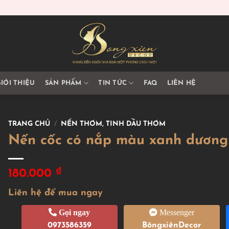
IỚI THIỆU
SẢN PHẨM
TIN TỨC
FAQ
LIÊN HỆ
TRANG CHỦ
/
NẾN THƠM, TINH DẦU THƠM
Nến cốc có nắp màu xanh dương
₫
180.000
Liên hệ để mua ngay
Gọi ngay
Messenger
0973586359
BôngxiênDecor