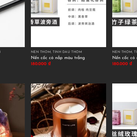
M
NẾN THƠM, TINH DẦU THƠM
NẾN THƠM, T
Nến cốc có nắp màu trắng
Nến cốc có 
180.000
₫
180.000
₫