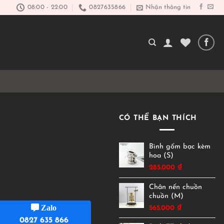
08:00 - 22:00
0827635866
Nhận thông tin
CÓ THỂ BẠN THÍCH
Bình gốm bạc kèm
hoa (S)
285.000
₫
Chân nến chuồn
chuồn (M)
Zalo
565.000
₫
0827 635 866