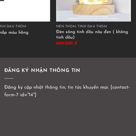
INH DẦU THƠM
NẾN THƠM, TINH DẦU THƠM
Đèn xông tinh dầu nâu đen ( không
 nắp màu hồng
tinh dầu)
600.000
₫
ĐĂNG KÝ NHẬN THÔNG TIN
Đăng ký cập nhật thông tin, tin tức khuyến mại. [contact-
form-7 id="14"]