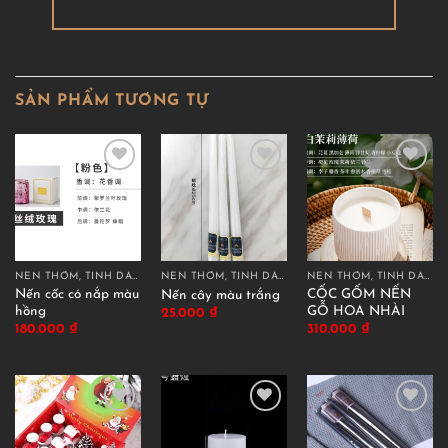
SẢN PHẨM TƯƠNG TỰ
NẾN THƠM, TINH DẦU THƠM
NẾN THƠM, TINH DẦU THƠM
NẾN THƠM, TINH DẦU THƠM
Nến cốc có nắp màu
CỐC GỐM NẾN
Nến cây màu trắng
hồng
GỖ HOA NHÀI
25.000
₫
180.000
₫
310.000
₫