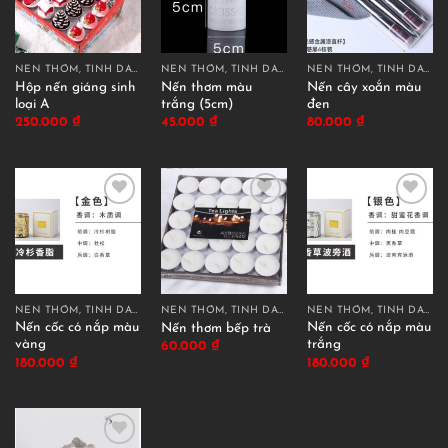
NẾN THƠM, TINH DẦU THƠM
NẾN THƠM, TINH DẦU THƠM
NẾN THƠM, TINH DẦU THƠM
Hộp nến giáng sinh
Nến thơm màu
Nến cây xoắn màu
loại A
trắng (5cm)
đen
250.000
₫
45.000
₫
80.000
₫
NẾN THƠM, TINH DẦU THƠM
NẾN THƠM, TINH DẦU THƠM
NẾN THƠM, TINH DẦU THƠM
Nến cốc có nắp màu
Nến cốc có nắp màu
Nến thơm bếp trà
vàng
trắng
60.000
₫
180.000
₫
180.000
₫