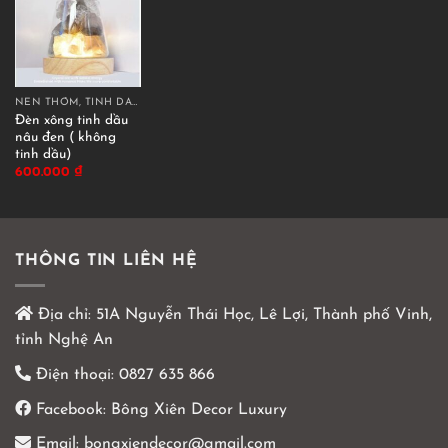
NẾN THƠM, TINH DẦU THƠM
Đèn xông tinh dầu
nâu đen ( không
tinh dầu)
600.000
₫
THÔNG TIN LIÊN HỆ
Địa chỉ:
51A Nguyễn Thái Học, Lê Lợi, Thành phố Vinh,
tỉnh Nghệ An
Điện thoại:
0827 635 866
Facebook:
Bông Xiên Decor Luxury
Email:
bongxiendecor@gmail.com