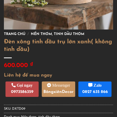
TRANG CHỦ
/
NẾN THƠM, TINH DẦU THƠM
Đèn xông tinh dầu trụ lớn xanh( không
tinh dầu)
₫
600.000
Liên hệ để mua ngay
Gọi ngay
Messenger
Zalo
0973586359
BôngxiênDecor
0827 635 866
SKU:
DXTD09
Danh mục:
Nến thơm, tinh dầu thơm