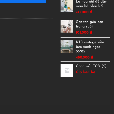
Lọ hoa nhí đế dày
màu hổ phách S
745.000
₫
Gạt tàn gấu bạc
trong suốt
105.000
₫
KTB vintage viền
bèo xanh ngọc
85*85
480.000
₫
Chân nến TCĐ (S)
Giá liên hệ