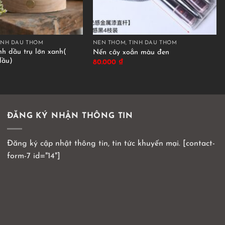
INH DẦU THƠM
NẾN THƠM, TINH DẦU THƠM
nh dầu trụ lớn xanh(
Nến cây xoắn màu đen
dầu)
80.000
₫
ĐĂNG KÝ NHẬN THÔNG TIN
Đăng ký cập nhật thông tin, tin tức khuyến mại. [contact-
form-7 id="14"]