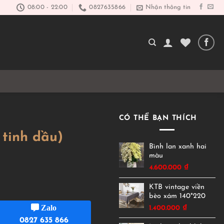
08:00 - 22:00
0827635866
Nhận thông tin
CÓ THỂ BẠN THÍCH
 tinh dầu)
Bình lan xanh hai
màu
4.600.000
₫
KTB vintage viền
bèo xám 140*220
Zalo
1.400.000
₫
0827 635 866