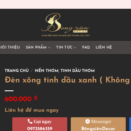
IỚI THIỆU
SẢN PHẨM
TIN TỨC
FAQ
LIÊN HỆ
TRANG CHỦ
/
NẾN THƠM, TINH DẦU THƠM
Đèn xông tinh dầu xanh ( Không
₫
600.000
Liên hệ để mua ngay
Gọi ngay
Messenger
0973586359
BôngxiênDecor