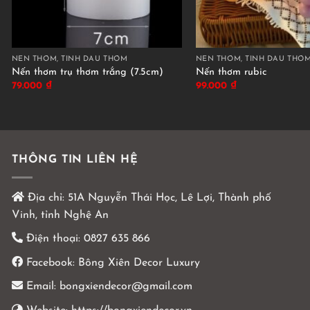
NẾN THƠM, TINH DẦU THƠM
NẾN THƠM, TINH DẦU THƠ
Nến thơm trụ thơm trắng (7.5cm)
Nến thơm rubic
79.000
₫
99.000
₫
THÔNG TIN LIÊN HỆ
Địa chỉ:
51A Nguyễn Thái Học, Lê Lợi, Thành phố
Vinh, tỉnh Nghệ An
Điện thoại:
0827 635 866
Facebook:
Bông Xiên Decor Luxury
Email:
bongxiendecor@gmail.com