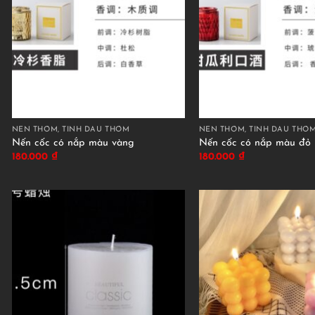
NẾN THƠM, TINH DẦU THƠM
NẾN THƠM, TINH DẦU THƠ
Nến cốc có nắp màu vàng
Nến cốc có nắp màu đỏ
180.000
₫
180.000
₫