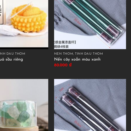
INH DẦU THƠM
NẾN THƠM, TINH DẦU THƠM
ả sầu riêng
Nến cây xoắn màu xanh
80.000
₫