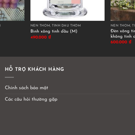
M
NẾN THƠM, TINH DẦU THƠM
NẾN THƠM, T
Đèn xông ti
Bình xông tinh dầu (M)
không tinh 
490.000
₫
600.000
₫
HỖ TRỢ KHÁCH HÀNG
Chính sách bảo mật
Các câu hỏi thường gặp