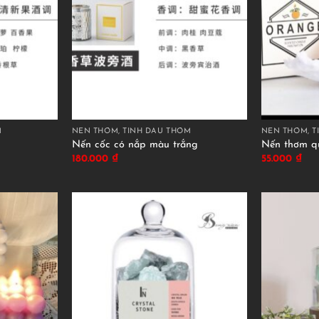
M
NẾN THƠM, TINH DẦU THƠM
NẾN THƠM, T
Nến cốc có nắp màu trắng
Nến thơm qu
180.000
₫
55.000
₫