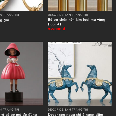
N TRANG TRÍ
DECOR ĐỂ BÀN TRANG TRÍ
Bộ ba chân nến kim loại mạ vàng
g gia
(loại A)
935.000
₫
N TRANG TRÍ
DECOR ĐỂ BÀN TRANG TRÍ
 trí cô bé mũ đỏ đứng
Decor con ngựa chí ở ngàn dặm