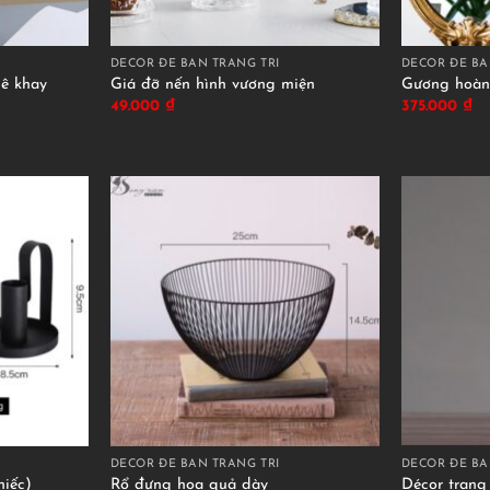
DECOR ĐỂ BÀN TRANG TRÍ
DECOR ĐỂ BÀ
ê khay
Giá đỡ nến hình vương miện
Gương hoàn
49.000
₫
375.000
₫
DECOR ĐỂ BÀN TRANG TRÍ
DECOR ĐỂ BÀ
hiếc)
Rổ đựng hoa quả dày
Décor trang