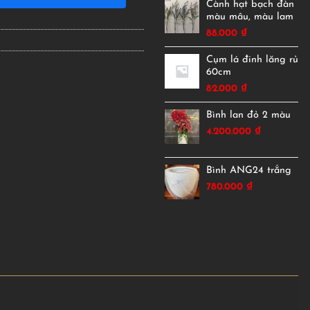
Cành hạt bạch đàn
màu mâu, màu lam
88.000
₫
Cụm lá đinh lăng rủ
60cm
82.000
₫
Bình lan đỏ 2 màu
4.200.000
₫
Bình ANG24 trắng
780.000
₫