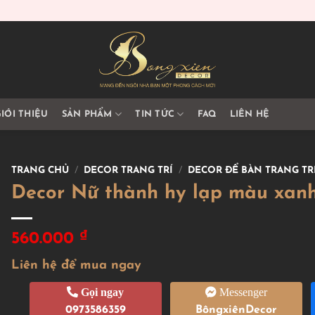
IỚI THIỆU
SẢN PHẨM
TIN TỨC
FAQ
LIÊN HỆ
TRANG CHỦ
/
DECOR TRANG TRÍ
/
DECOR ĐỂ BÀN TRANG TR
Decor Nữ thành hy lạp màu xan
₫
560.000
Liên hệ để mua ngay
Gọi ngay
Messenger
0973586359
BôngxiênDecor