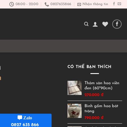
08:00 - 22:00
0827635866
Nhận thông tin
CÓ THỂ BẠN THÍCH
Í
h
Thảm sàn hoa viền
đen (60*90cm)
270.000
₫
Bình gốm hoa bát
tràng
Zalo
790.000
₫
0827 635 866