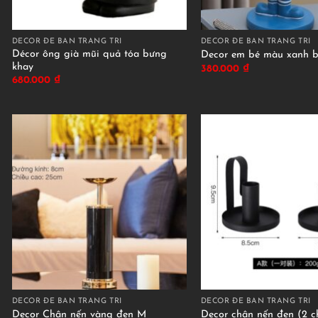
DECOR ĐỂ BÀN TRANG TRÍ
DECOR ĐỂ BÀN TRANG TRÍ
Décor ông già mũi quả tóa bưng
Decor em bé màu xanh b
khay
380.000
₫
680.000
₫
DECOR ĐỂ BÀN TRANG TRÍ
DECOR ĐỂ BÀN TRANG TRÍ
Decor Chân nến vàng đen M
Decor chân nến đen (2 c