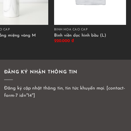
O CẤP
BÌNH HOA CAO CẤP
rắng miệng vàng M
Bình viền dọc hình bầu (L)
220.000
₫
ĐĂNG KÝ NHẬN THÔNG TIN
Đăng ký cập nhật thông tin, tin tức khuyến mại. [contact-
form-7 id="14"]