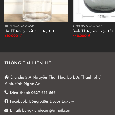
BÌNH HOA CAO CẤP
BÌNH HOA CAO CẤP
Hũ TT trong suốt hình trụ (L)
Bình TT trụ xám xọc (S)
450.000
₫
440.000
₫
THÔNG TIN LIÊN HỆ
Địa chỉ:
51A Nguyễn Thái Học, Lê Lợi, Thành phố
Vinh, tỉnh Nghệ An
Điện thoại:
0827 635 866
Facebook:
Bông Xiên Decor Luxury
Email:
bongxiendecor@gmail.com