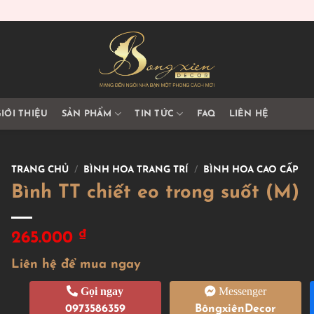
IỚI THIỆU
SẢN PHẨM
TIN TỨC
FAQ
LIÊN HỆ
TRANG CHỦ
/
BÌNH HOA TRANG TRÍ
/
BÌNH HOA CAO CẤP
Bình TT chiết eo trong suốt (M)
₫
265.000
Liên hệ để mua ngay
Gọi ngay
Messenger
0973586359
BôngxiênDecor