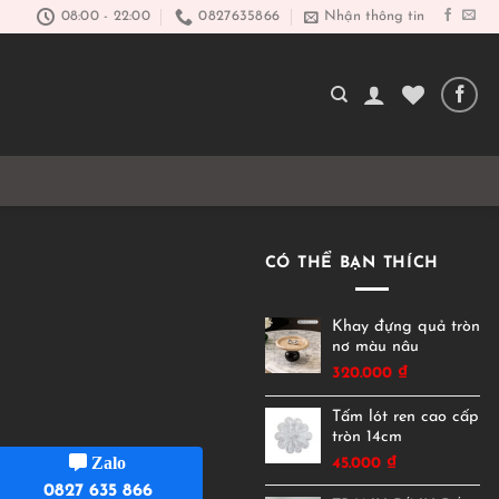
08:00 - 22:00
0827635866
Nhận thông tin
CÓ THỂ BẠN THÍCH
Khay đựng quả tròn
nơ màu nâu
320.000
₫
Tấm lót ren cao cấp
tròn 14cm
Zalo
45.000
₫
0827 635 866