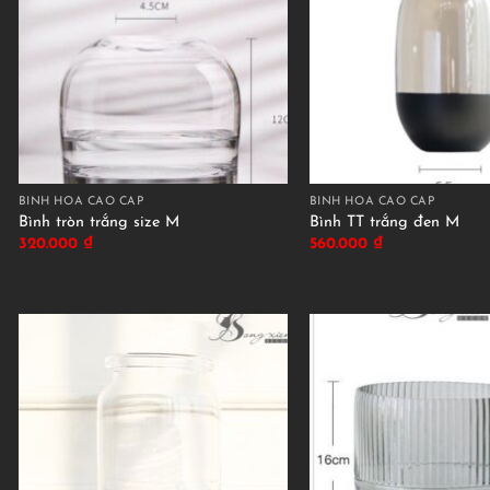
BÌNH HOA CAO CẤP
BÌNH HOA CAO CẤP
Bình tròn trắng size M
Bình TT trắng đen M
320.000
₫
560.000
₫