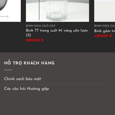
BÌNH HOA CAO CẤP
BÌNH HOA CA
Bình TT trong suốt M. vàng uốn lượn
Bình gốm t
(S)
420.000
₫
280.000
₫
HỖ TRỢ KHÁCH HÀNG
Chính sách bảo mật
Các câu hỏi thường gặp