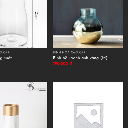
O CẤP
BÌNH HOA CAO CẤP
ng suốt
Bình bầu xanh ánh vàng (M)
790.000
₫