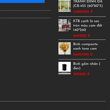
TRANH ĐÍNH ĐÁ
JCB-455 (60*80*3)
3.600.000
₫
KTB cạnh lá sen
tròn màu cam đất
140*240
660.000
₫
Bình composite
xanh tone cam
5.600.000
₫
Bình gốm nhăn (
đen)
295.000
₫