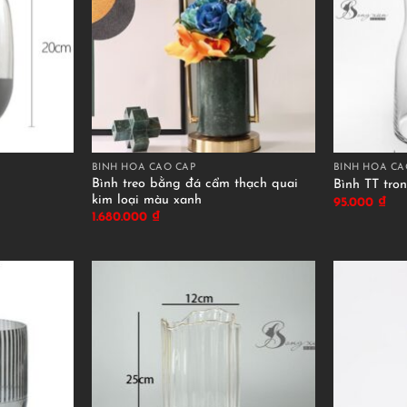
BÌNH HOA CAO CẤP
BÌNH HOA CA
Bình treo bằng đá cẩm thạch quai
Bình TT tro
kim loại màu xanh
95.000
₫
1.680.000
₫