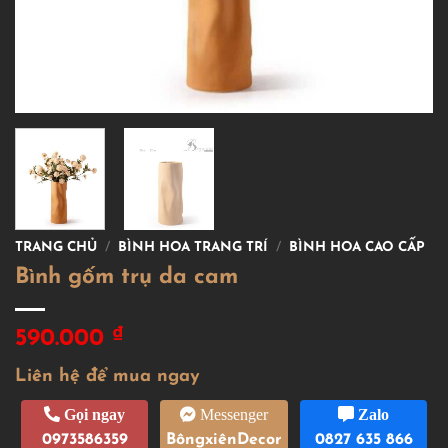
TRANG CHỦ
/
BÌNH HOA TRANG TRÍ
/
BÌNH HOA CAO CẤP
Bình gốm trụ da cam
₫
590.000
Liên hệ để mua ngay
Gọi ngay
Messenger
Zalo
0973586359
BôngxiênDecor
0827 635 866