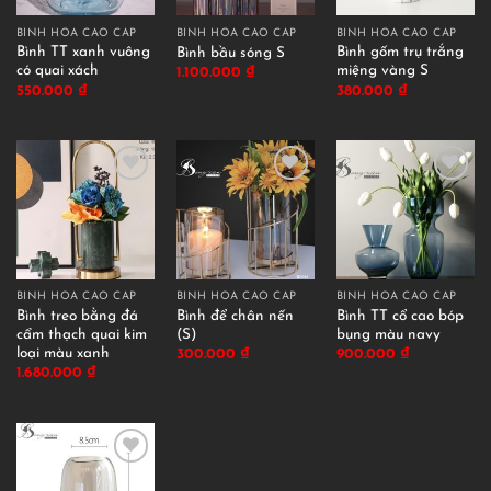
BÌNH HOA CAO CẤP
BÌNH HOA CAO CẤP
BÌNH HOA CAO CẤP
Bình TT xanh vuông
Bình gốm trụ trắng
Bình bầu sóng S
có quai xách
miệng vàng S
1.100.000
₫
550.000
₫
380.000
₫
BÌNH HOA CAO CẤP
BÌNH HOA CAO CẤP
BÌNH HOA CAO CẤP
Bình treo bằng đá
Bình để chân nến
Bình TT cổ cao bóp
cẩm thạch quai kim
(S)
bụng màu navy
loại màu xanh
300.000
₫
900.000
₫
1.680.000
₫