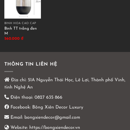
BÌNH HOA CAO CẤP
Bình TT trắng đen
M
560.000
₫
THÔNG TIN LIÊN HỆ
Địa chỉ:
51A Nguyễn Thái Học, Lê Lợi, Thành phố Vinh,
tỉnh Nghệ An
Điện thoại:
0827 635 866
Facebook:
Bông Xiên Decor Luxury
Email:
bongxiendecor@gmail.com
Website:
https://bongxiendecor.vn