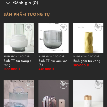
Đánh giá (0)
SẢN PHẨM TƯƠNG TỰ
BÌNH HOA CAO CẤP
BÌNH HOA CAO CẤP
BÌNH HOA CAO CẤP
Bình TT trụ trắng 3
Bình TT trụ xám xọc
Bình gốm trụ vàng
tầng
(S)
590.000
₫
1.160.000
₫
440.000
₫