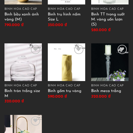
BÌNH HOA CAO CẤP
BÌNH HOA CAO CẤP
BÌNH HOA CAO CẤP
Bình bầu xanh ánh
Bình trụ hình nấm
Bình TT trong suốt
vàng (M)
Size L
M. vàng uốn lượn
(S)
790.000
₫
350.000
₫
280.000
₫
BÌNH HOA CAO CẤP
BÌNH HOA CAO CẤP
BÌNH HOA CAO CẤP
Bình tròn trắng size
Bình gốm trụ vàng
Bình meca trắng
M
590.000
₫
320.000
₫
320.000
₫