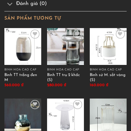
Đánh giá (0)
SẢN PHẨM TƯƠNG TỰ
BÌNH HOA CAO CẤP
BÌNH HOA CAO CẤP
BÌNH HOA CAO CẤP
Bình TT trắng đen
Bình TT trụ 2 khấc
Bình sứ M. sắt vàng
M
(S)
(S)
560.000
₫
280.000
₫
160.000
₫