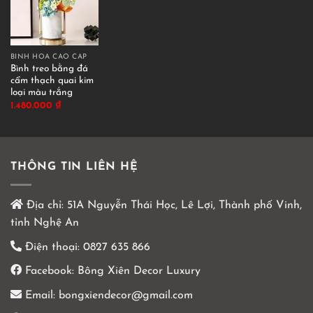
BÌNH HOA CAO CẤP
Bình treo bằng đá
cẩm thạch quai kim
loại màu trắng
1.480.000
₫
THÔNG TIN LIÊN HỆ
Địa chỉ:
51A Nguyễn Thái Học, Lê Lợi, Thành phố Vinh,
tỉnh Nghệ An
Điện thoại:
0827 635 866
Facebook:
Bông Xiên Decor Luxury
Email:
bongxiendecor@gmail.com