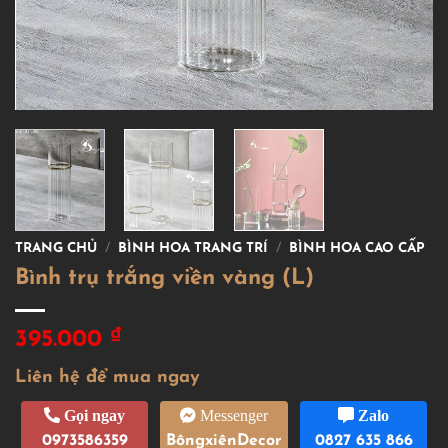
TRANG CHỦ
/
BÌNH HOA TRANG TRÍ
/
BÌNH HOA CAO CẤP
Bình trụ trắng viền vàng (L)
₫
395.000
Liên hệ để mua ngay
Gọi ngay
Messenger
Zalo
0973586359
BôngxiênDecor
0827 635 866