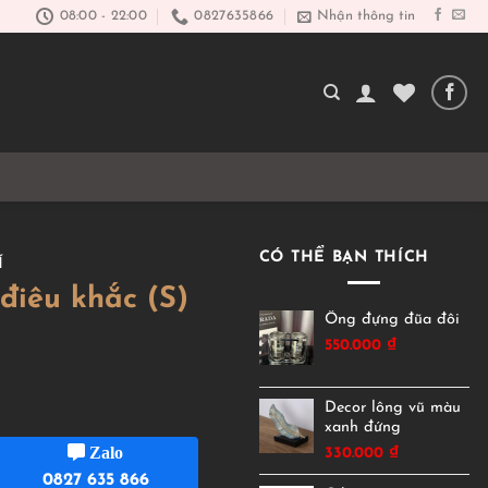
08:00 - 22:00
0827635866
Nhận thông tin
CÓ THỂ BẠN THÍCH
Í
điêu khắc (S)
Ống đựng đũa đôi
550.000
₫
Decor lông vũ màu
xanh đứng
Zalo
330.000
₫
0827 635 866