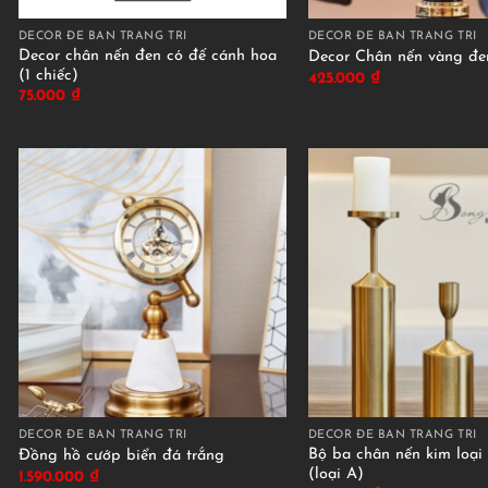
DECOR ĐỂ BÀN TRANG TRÍ
DECOR ĐỂ BÀN TRANG TRÍ
Decor chân nến đen có đế cánh hoa
Decor Chân nến vàng đ
(1 chiếc)
425.000
₫
75.000
₫
DECOR ĐỂ BÀN TRANG TRÍ
DECOR ĐỂ BÀN TRANG TRÍ
Bộ ba chân nến kim loại
Đồng hồ cướp biển đá trắng
(loại A)
1.590.000
₫