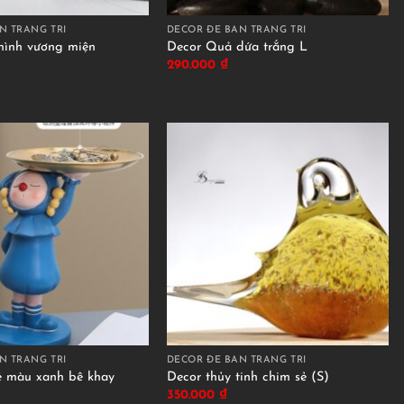
N TRANG TRÍ
DECOR ĐỂ BÀN TRANG TRÍ
hình vương miện
Decor Quả dứa trắng L
290.000
₫
N TRANG TRÍ
DECOR ĐỂ BÀN TRANG TRÍ
é màu xanh bê khay
Decor thủy tinh chim sẻ (S)
350.000
₫