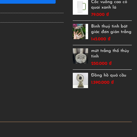
Cốc vuông cao có
quai xanh lá
79.000
₫
Bình thuỷ tinh bát
giác đơn giản trắng
145.000
₫
mứt trắng thố thủy
tinh
250.000
₫
Đồng hồ quả cầu
1.590.000
₫