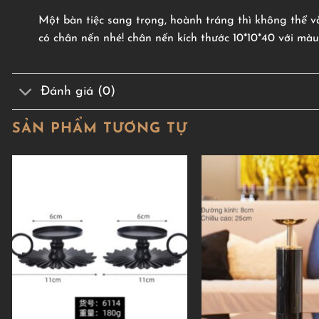
Một bàn tiệc sang trọng, hoành tráng thì không thể v
có chân nến nhé! chân nến kích thước 10*10*40 với màu
Đánh giá (0)
SẢN PHẨM TƯƠNG TỰ