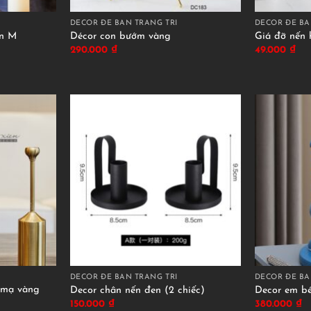
DECOR ĐỂ BÀN TRANG TRÍ
DECOR ĐỂ BÀ
en M
Décor con bướm vàng
Giá đỡ nến 
290.000
₫
49.000
₫
DECOR ĐỂ BÀN TRANG TRÍ
DECOR ĐỂ BÀ
 mạ vàng
Decor chân nến đen (2 chiếc)
Decor em b
150.000
₫
380.000
₫