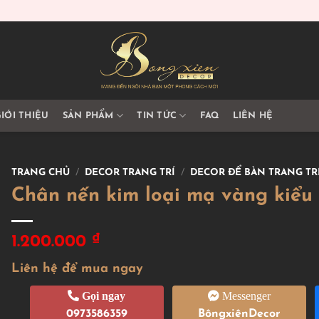
IỚI THIỆU
SẢN PHẨM
TIN TỨC
FAQ
LIÊN HỆ
TRANG CHỦ
/
DECOR TRANG TRÍ
/
DECOR ĐỂ BÀN TRANG TR
Chân nến kim loại mạ vàng kiểu 
₫
1.200.000
Liên hệ để mua ngay
Gọi ngay
Messenger
0973586359
BôngxiênDecor