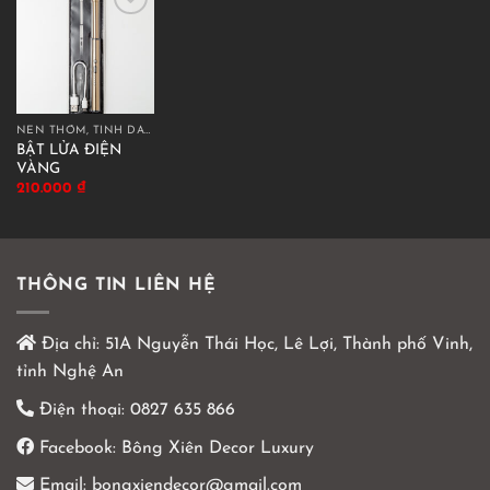
NẾN THƠM, TINH DẦU THƠM
BẬT LỬA ĐIỆN
VÀNG
210.000
₫
THÔNG TIN LIÊN HỆ
Địa chỉ:
51A Nguyễn Thái Học, Lê Lợi, Thành phố Vinh,
tỉnh Nghệ An
Điện thoại:
0827 635 866
Facebook:
Bông Xiên Decor Luxury
Email:
bongxiendecor@gmail.com