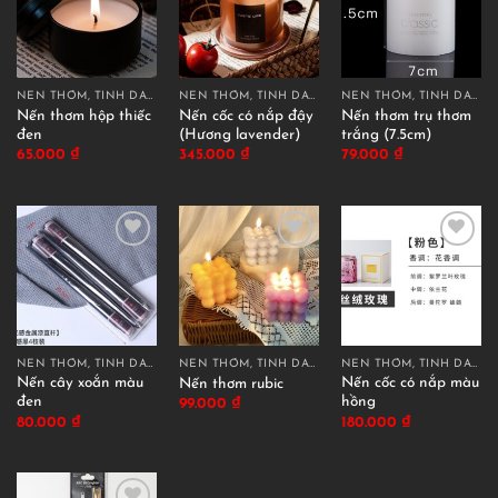
NẾN THƠM, TINH DẦU THƠM
NẾN THƠM, TINH DẦU THƠM
NẾN THƠM, TINH DẦU THƠM
Nến thơm hộp thiếc
Nến cốc có nắp đậy
Nến thơm trụ thơm
đen
(Hương lavender)
trắng (7.5cm)
65.000
₫
345.000
₫
79.000
₫
NẾN THƠM, TINH DẦU THƠM
NẾN THƠM, TINH DẦU THƠM
NẾN THƠM, TINH DẦU THƠM
Nến cây xoắn màu
Nến cốc có nắp màu
Nến thơm rubic
đen
hồng
99.000
₫
80.000
₫
180.000
₫