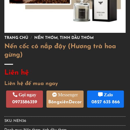
TRANG CHỦ
/
NẾN THƠM, TINH DẦU THƠM
Nến cốc có nắp đậy (Hương trà hoa
gừng)
Liên hệ
Liên hệ để mua ngay
Gọi ngay
Messenger
Zalo
0973586359
BôngxiênDecor
0827 635 866
SKU:
NEN36
Danh mục:
Nến thơm, tinh dầu thơm