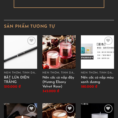
SẢN PHẨM TƯƠNG TỰ
NẾN THƠM, TINH DẦU THƠM
NẾN THƠM, TINH DẦU THƠM
NẾN THƠM, TINH DẦU THƠM
BẬT LỬA ĐIỆN
Nến cốc có nắp đậy
Nến cốc có nắp màu
TRẮNG
(Hương Ebony
xanh dương
Velvet Rose)
210.000
₫
180.000
₫
345.000
₫