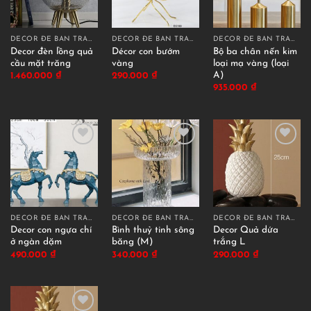
DECOR ĐỂ BÀN TRANG TRÍ
DECOR ĐỂ BÀN TRANG TRÍ
DECOR ĐỂ BÀN TRANG TRÍ
Decor đèn lồng quả
Décor con bướm
Bộ ba chân nến kim
cầu mặt trăng
vàng
loại mạ vàng (loại
A)
1.460.000
₫
290.000
₫
935.000
₫
DECOR ĐỂ BÀN TRANG TRÍ
DECOR ĐỂ BÀN TRANG TRÍ
DECOR ĐỂ BÀN TRANG TRÍ
Decor con ngựa chí
Bình thuỷ tinh sông
Decor Quả dứa
ở ngàn dặm
băng (M)
trắng L
490.000
₫
340.000
₫
290.000
₫