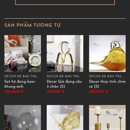
SẢN PHẨM TƯƠNG TỰ
DECOR ĐỂ BÀN TRANG TRÍ
DECOR ĐỂ BÀN TRANG TRÍ
DECOR ĐỂ BÀN TRANG TRÍ
Set hũ đựng kẹo+
Decor Giá đựng cầu
Decor thủy tinh chim
khung ảnh
3 chân (S)
sẻ (S)
780.000
₫
185.000
₫
350.000
₫