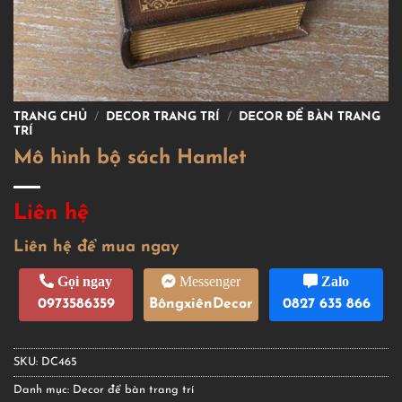
TRANG CHỦ
/
DECOR TRANG TRÍ
/
DECOR ĐỂ BÀN TRANG
TRÍ
Mô hình bộ sách Hamlet
Liên hệ
Liên hệ để mua ngay
Gọi ngay
Messenger
Zalo
0973586359
BôngxiênDecor
0827 635 866
SKU:
DC465
Danh mục:
Decor để bàn trang trí