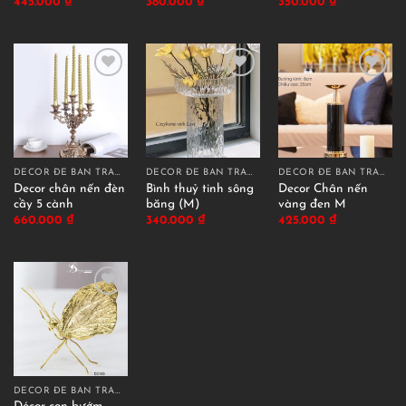
445.000
₫
380.000
₫
350.000
₫
DECOR ĐỂ BÀN TRANG TRÍ
DECOR ĐỂ BÀN TRANG TRÍ
DECOR ĐỂ BÀN TRANG TRÍ
Decor chân nến đèn
Bình thuỷ tinh sông
Decor Chân nến
cầy 5 cành
băng (M)
vàng đen M
660.000
₫
340.000
₫
425.000
₫
DECOR ĐỂ BÀN TRANG TRÍ