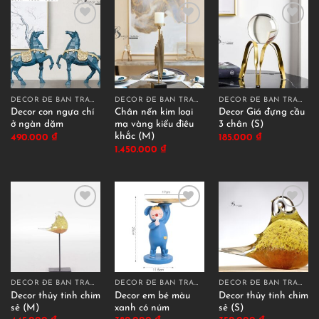
DECOR ĐỂ BÀN TRANG TRÍ
DECOR ĐỂ BÀN TRANG TRÍ
DECOR ĐỂ BÀN TRANG TRÍ
Decor con ngựa chí
Chân nến kim loại
Decor Giá đựng cầu
ở ngàn dặm
mạ vàng kiểu điêu
3 chân (S)
khắc (M)
490.000
₫
185.000
₫
1.450.000
₫
DECOR ĐỂ BÀN TRANG TRÍ
DECOR ĐỂ BÀN TRANG TRÍ
DECOR ĐỂ BÀN TRANG TRÍ
Decor thủy tinh chim
Decor em bé màu
Decor thủy tinh chim
sẻ (M)
xanh có núm
sẻ (S)