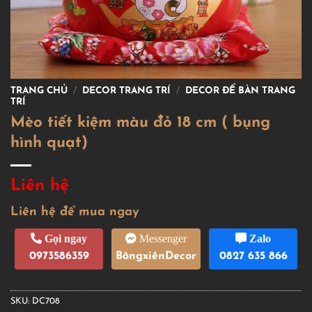
TRANG CHỦ
/
DECOR TRANG TRÍ
/
DECOR ĐỂ BÀN TRANG
TRÍ
Mèo tiết kiệm màu đỏ 18 cm ( bụng
hình quạt)
Liên hệ
Liên hệ để mua ngay
Gọi ngay
Messenger
Zalo
0973586359
BôngxiênDecor
0827 635 866
SKU:
DC708