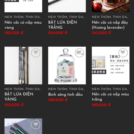
NẾN THƠM, TINH DẦU THƠM
NẾN THƠM, TINH DẦU THƠM
NẾN THƠM, TINH DẦU THƠM
Nến cốc có nắp màu
BẬT LỬA ĐIỆN
Nến cốc có nắp đậy
vàng
TRẮNG
(Hương lavender)
180.000
₫
210.000
₫
345.000
₫
NẾN THƠM, TINH DẦU THƠM
NẾN THƠM, TINH DẦU THƠM
NẾN THƠM, TINH DẦU THƠM
BẬT LỬA ĐIỆN
Nến cốc có nắp màu
Bình xông tinh dầu
VÀNG
trắng
380.000
₫
210.000
₫
180.000
₫