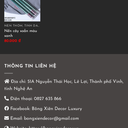
NẾN THƠM, TINH DẦU THƠM
Nến cây xoắn màu
xanh
80.000
₫
THÔNG TIN LIÊN HỆ
Địa chỉ:
51A Nguyễn Thái Học, Lê Lợi, Thành phố Vinh,
tỉnh Nghệ An
Điện thoại:
0827 635 866
Facebook:
Bông Xiên Decor Luxury
Email:
bongxiendecor@gmail.com