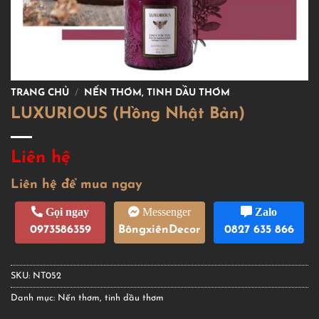
TRANG CHỦ
/
NẾN THƠM, TINH DẦU THƠM
LUXURIOUS (Hồng Nhật Bản)
Liên hệ
Liên hệ để mua ngay
Gọi ngay
Messenger
Zalo
0973586359
BôngxiênDecor
0827 635 866
SKU:
NT052
Danh mục:
Nến thơm, tinh dầu thơm