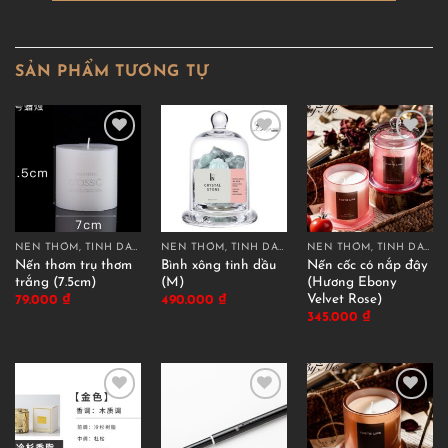
SẢN PHẨM TƯƠNG TỰ
NẾN THƠM, TINH DẦU THƠM
NẾN THƠM, TINH DẦU THƠM
NẾN THƠM, TINH DẦU THƠM
Nến thơm trụ thơm
Bình xông tinh dầu
Nến cốc có nắp đậy
trắng (7.5cm)
(M)
(Hương Ebony
Velvet Rose)
79.000
₫
490.000
₫
345.000
₫