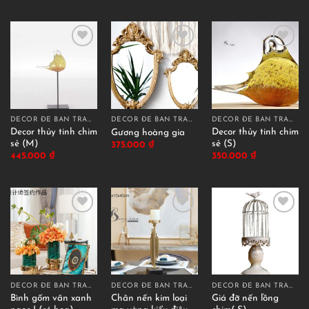
DECOR ĐỂ BÀN TRANG TRÍ
DECOR ĐỂ BÀN TRANG TRÍ
DECOR ĐỂ BÀN TRANG TRÍ
Decor thủy tinh chim
Decor thủy tinh chim
Gương hoàng gia
sẻ (M)
sẻ (S)
375.000
₫
445.000
₫
350.000
₫
DECOR ĐỂ BÀN TRANG TRÍ
DECOR ĐỂ BÀN TRANG TRÍ
DECOR ĐỂ BÀN TRANG TRÍ
Bình gốm vân xanh
Chân nến kim loại
Giá đỡ nến lồng