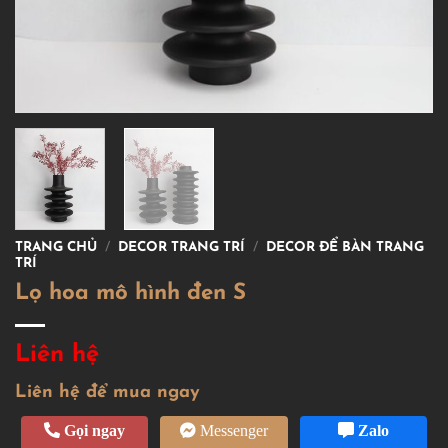
TRANG CHỦ
/
DECOR TRANG TRÍ
/
DECOR ĐỂ BÀN TRANG
TRÍ
Lọ hoa mô hình đen S
Liên hệ
Liên hệ để mua ngay
Gọi ngay
Messenger
Zalo