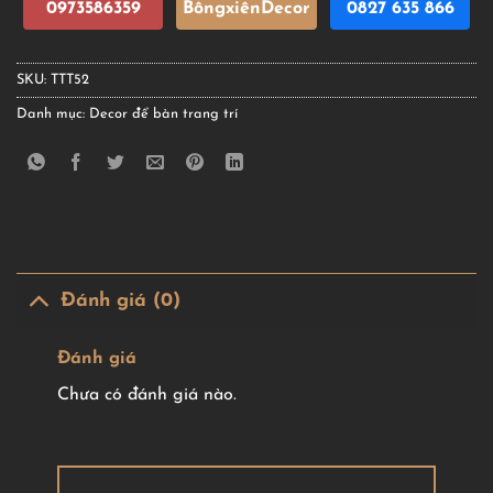
0973586359
BôngxiênDecor
0827 635 866
SKU:
TTT52
Danh mục:
Decor để bàn trang trí
Đánh giá (0)
Đánh giá
Chưa có đánh giá nào.