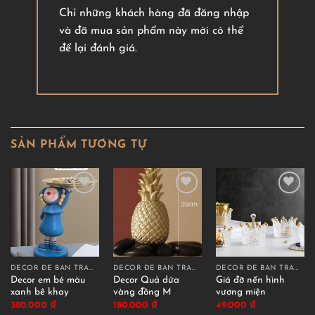
Chỉ những khách hàng đã đăng nhập
và đã mua sản phẩm này mới có thể
để lại đánh giá.
SẢN PHẨM TƯƠNG TỰ
DECOR ĐỂ BÀN TRANG TRÍ
DECOR ĐỂ BÀN TRANG TRÍ
DECOR ĐỂ BÀN TRANG TRÍ
Decor em bé màu
Decor Quả dứa
Giá đỡ nến hình
xanh bê khay
vàng đồng M
vương miện
380.000
₫
180.000
₫
49.000
₫