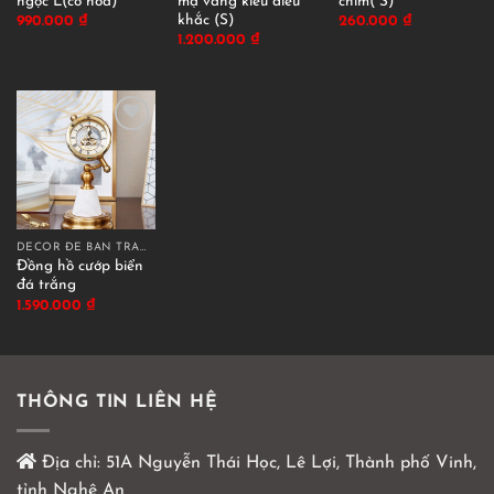
ngọc L(có hoa)
mạ vàng kiểu điêu
chim( S)
khắc (S)
990.000
₫
260.000
₫
1.200.000
₫
DECOR ĐỂ BÀN TRANG TRÍ
Đồng hồ cướp biển
đá trắng
1.590.000
₫
THÔNG TIN LIÊN HỆ
Địa chỉ:
51A Nguyễn Thái Học, Lê Lợi, Thành phố Vinh,
tỉnh Nghệ An