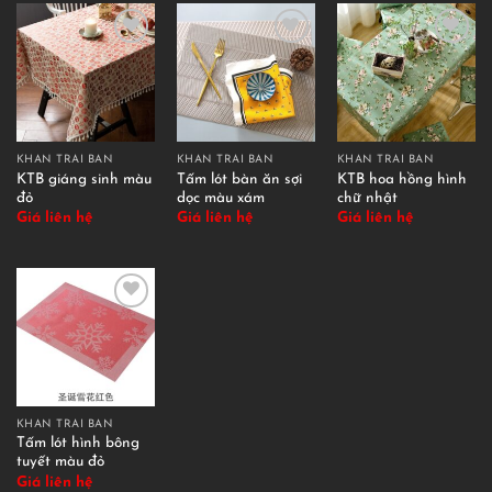
KHĂN TRẢI BÀN
KHĂN TRẢI BÀN
KHĂN TRẢI BÀN
KTB giáng sinh màu
Tấm lót bàn ăn sợi
KTB hoa hồng hình
đỏ
dọc màu xám
chữ nhật
Giá liên hệ
Giá liên hệ
Giá liên hệ
KHĂN TRẢI BÀN
Tấm lót hình bông
tuyết màu đỏ
Giá liên hệ