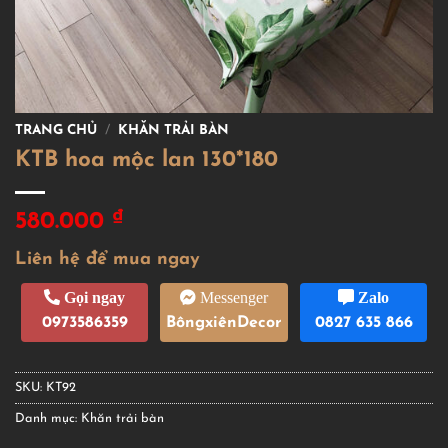
TRANG CHỦ
/
KHĂN TRẢI BÀN
KTB hoa mộc lan 130*180
₫
580.000
Liên hệ để mua ngay
Gọi ngay
Messenger
Zalo
0973586359
BôngxiênDecor
0827 635 866
SKU:
KT92
Danh mục:
Khăn trải bàn