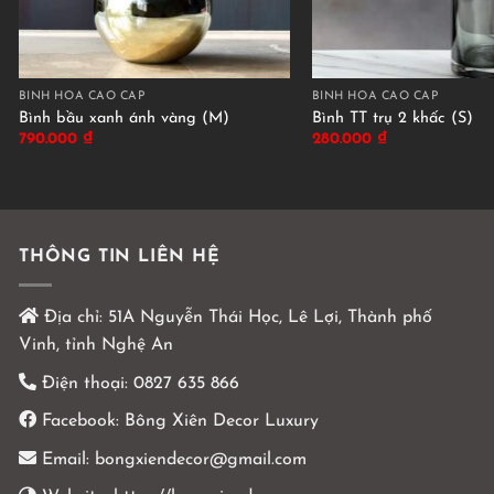
BÌNH HOA CAO CẤP
BÌNH HOA CAO CẤP
Bình bầu xanh ánh vàng (M)
Bình TT trụ 2 khấc (S)
790.000
₫
280.000
₫
THÔNG TIN LIÊN HỆ
Địa chỉ:
51A Nguyễn Thái Học, Lê Lợi, Thành phố
Vinh, tỉnh Nghệ An
Điện thoại:
0827 635 866
Facebook:
Bông Xiên Decor Luxury
Email:
bongxiendecor@gmail.com