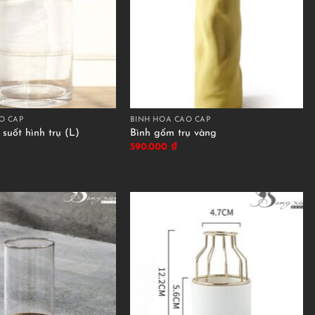
O CẤP
BÌNH HOA CAO CẤP
suốt hình trụ (L)
Bình gốm trụ vàng
590.000
₫