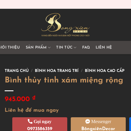
IỚI THIỆU
SẢN PHẨM
TIN TỨC
FAQ
LIÊN HỆ
TRANG CHỦ
/
BÌNH HOA TRANG TRÍ
/
BÌNH HOA CAO CẤP
Bình thủy tinh xám miệng rộng
₫
945.000
Liên hệ để mua ngay
Gọi ngay
Messenger
0973586359
BôngxiênDecor