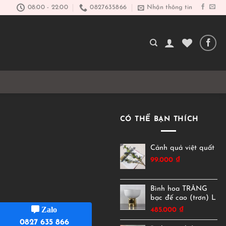
08:00 - 22:00
0827635866
Nhận thông tin
CÓ THỂ BẠN THÍCH
Cảnh quả việt quất
99.000
₫
Bình hoa TRẮNG
bạc đế cao (trơn) L
Zalo
485.000
₫
0827 635 866