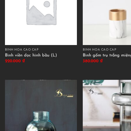
BÌNH HOA CAO CẤP
BÌNH HOA CAO CẤP
Bình viền dọc hình bầu (L)
Bình gốm trụ trắng miện
220.000
₫
380.000
₫