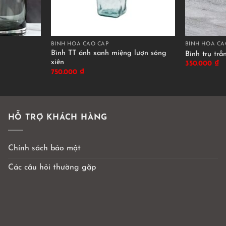
BÌNH HOA CAO CẤP
BÌNH HOA CA
Bình TT ánh xanh miệng lượn sóng
Bình trụ tr
xiên
350.000
₫
750.000
₫
HỖ TRỢ KHÁCH HÀNG
Chính sách bảo mật
Các câu hỏi thường gặp