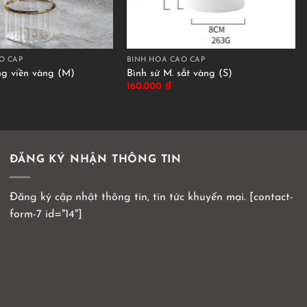
O CẤP
BÌNH HOA CAO CẤP
ắng viền vàng (M)
Bình sứ M. sắt vàng (S)
160.000
₫
ĐĂNG KÝ NHẬN THÔNG TIN
Đăng ký cập nhật thông tin, tin tức khuyến mại. [contact-
form-7 id="14"]