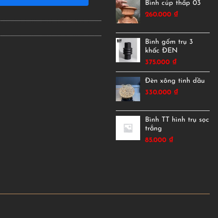
Bình cúp thấp 03
260.000
₫
Bình gốm trụ 3
khấc ĐEN
375.000
₫
Đèn xông tinh dầu
330.000
₫
Bình TT hình trụ sọc
trắng
85.000
₫