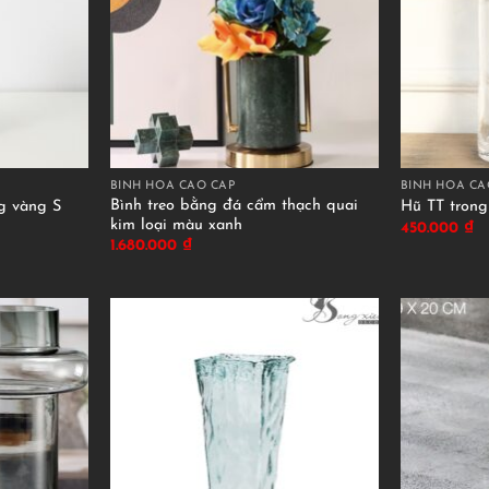
BÌNH HOA CAO CẤP
BÌNH HOA CA
Bình treo bằng đá cẩm thạch quai
g vàng S
Hũ TT trong 
kim loại màu xanh
450.000
₫
1.680.000
₫