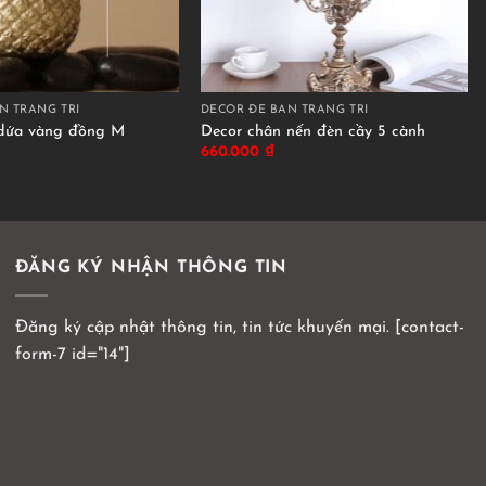
N TRANG TRÍ
DECOR ĐỂ BÀN TRANG TRÍ
dứa vàng đồng M
Decor chân nến đèn cầy 5 cành
660.000
₫
ĐĂNG KÝ NHẬN THÔNG TIN
Đăng ký cập nhật thông tin, tin tức khuyến mại. [contact-
form-7 id="14"]