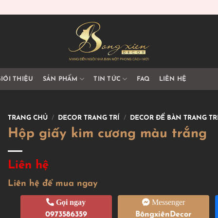
IỚI THIỆU
SẢN PHẨM
TIN TỨC
FAQ
LIÊN HỆ
TRANG CHỦ
/
DECOR TRANG TRÍ
/
DECOR ĐỂ BÀN TRANG TR
Hộp giấy kim cương màu trắng
Liên hệ
Liên hệ để mua ngay
Gọi ngay
Messenger
0973586359
BôngxiênDecor