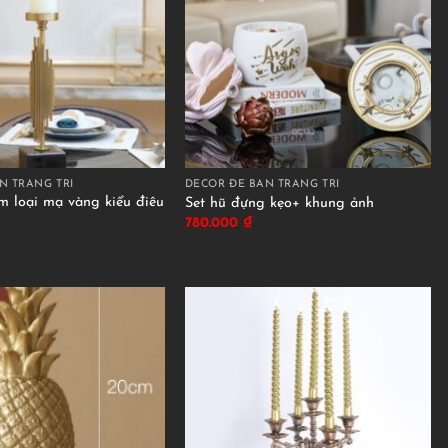
N TRANG TRÍ
DECOR ĐỂ BÀN TRANG TRÍ
m loại mạ vàng kiểu điêu
Set hũ đựng kẹo+ khung ảnh
780.000
₫