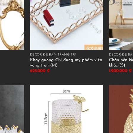
DECOR ĐỂ BÀN TRANG TRÍ
DECOR ĐỂ BÀ
Khay gương CN đựng mỹ phẩm viền
Chân nến ki
vòng tròn (M)
khắc (S)
625.000
₫
1.200.000
₫