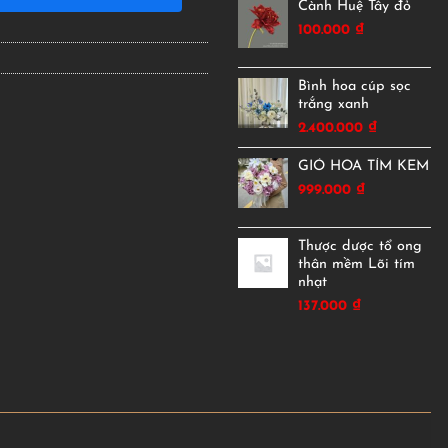
Cành Huệ Tây đỏ
100.000
₫
Bình hoa cúp sọc
trắng xanh
2.400.000
₫
GIỎ HOA TÍM KEM
999.000
₫
Thược dược tổ ong
thân mềm Lõi tím
nhạt
137.000
₫