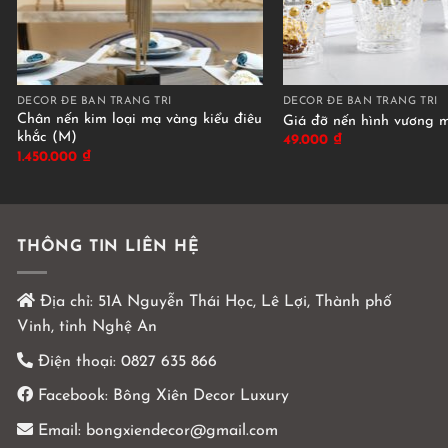
DECOR ĐỂ BÀN TRANG TRÍ
DECOR ĐỂ BÀN TRANG TRÍ
Chân nến kim loại mạ vàng kiểu điêu
Giá đỡ nến hình vương 
khắc (M)
49.000
₫
1.450.000
₫
THÔNG TIN LIÊN HỆ
Địa chỉ:
51A Nguyễn Thái Học, Lê Lợi, Thành phố
Vinh, tỉnh Nghệ An
Điện thoại:
0827 635 866
Facebook:
Bông Xiên Decor Luxury
Email:
bongxiendecor@gmail.com