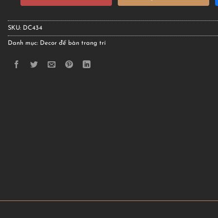
SKU:
DC434
Danh mục:
Decor để bàn trang trí