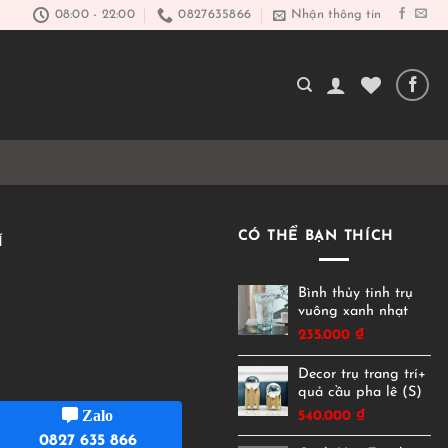
08:00 - 22:00
0827635866
Nhận thông tin
CÓ THỂ BẠN THÍCH
Í
Bình thủy tinh trụ
vuông xanh nhạt
235.000
₫
Decor trụ trang trí+
quả cầu pha lê (S)
Zalo
540.000
₫
0827 635 866