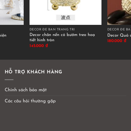
DECOR ĐỂ BÀN TRANG TRÍ
DECOR ĐỂ BÀ
Decor chân nến có bướm treo hoạ
miện
Decor Quả 
tiết hình tròn
180.000
₫
145.000
₫
HỖ TRỢ KHÁCH HÀNG
Chính sách bảo mật
Các câu hỏi thường gặp