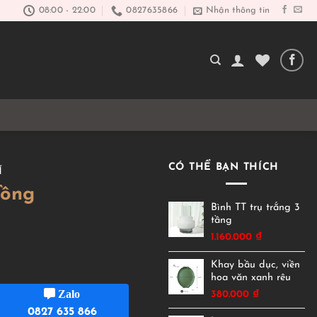
08:00 - 22:00
0827635866
Nhận thông tin
CÓ THỂ BẠN THÍCH
Í
hồng
Bình TT trụ trắng 3
tầng
1.160.000
₫
Khay bầu dục, viền
hoa văn xanh rêu
Zalo
380.000
₫
0827 635 866