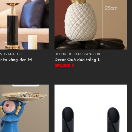
N TRANG TRÍ
DECOR ĐỂ BÀN TRANG TRÍ
 nến vàng đen M
Decor Quả dứa trắng L
290.000
₫