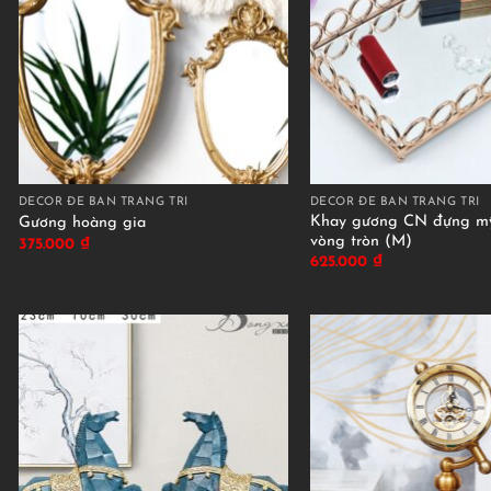
DECOR ĐỂ BÀN TRANG TRÍ
DECOR ĐỂ BÀN TRANG TRÍ
Khay gương CN đựng mỹ
Gương hoàng gia
vòng tròn (M)
375.000
₫
625.000
₫