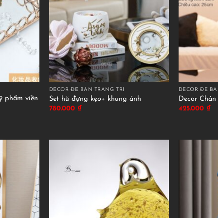
DECOR ĐỂ BÀN TRANG TRÍ
DECOR ĐỂ BÀ
 phẩm viền
Set hũ đựng kẹo+ khung ảnh
Decor Chân
780.000
₫
425.000
₫