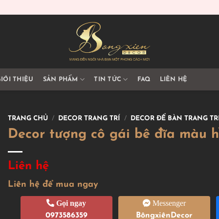
IỚI THIỆU
SẢN PHẨM
TIN TỨC
FAQ
LIÊN HỆ
TRANG CHỦ
/
DECOR TRANG TRÍ
/
DECOR ĐỂ BÀN TRANG TR
Decor tượng cô gái bê đĩa màu 
Liên hệ
Liên hệ để mua ngay
Gọi ngay
Messenger
0973586359
BôngxiênDecor