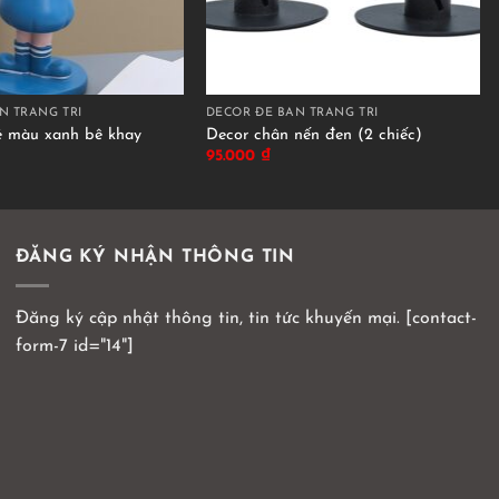
N TRANG TRÍ
DECOR ĐỂ BÀN TRANG TRÍ
é màu xanh bê khay
Decor chân nến đen (2 chiếc)
95.000
₫
ĐĂNG KÝ NHẬN THÔNG TIN
Đăng ký cập nhật thông tin, tin tức khuyến mại. [contact-
form-7 id="14"]