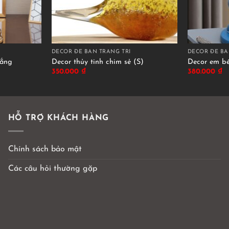
DECOR ĐỂ BÀN TRANG TRÍ
DECOR ĐỂ BÀ
rắng
Decor thủy tinh chim sẻ (S)
Decor em b
350.000
₫
380.000
₫
HỖ TRỢ KHÁCH HÀNG
Chính sách bảo mật
Các câu hỏi thường gặp