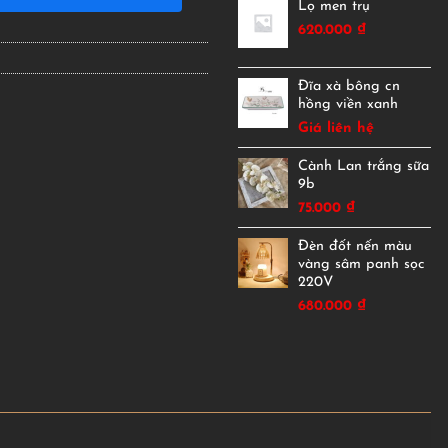
Lọ men trụ
620.000
₫
Đĩa xà bông cn
hồng viền xanh
Giá liên hệ
Cành Lan trắng sữa
9b
75.000
₫
Đèn đốt nến màu
vàng sâm panh sọc
220V
680.000
₫