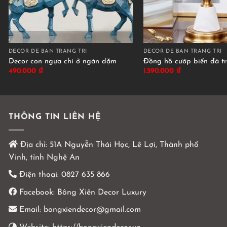
DECOR ĐỂ BÀN TRANG TRÍ
DECOR ĐỂ BÀN TRANG TRÍ
Decor con ngựa chí ở ngàn dặm
Đồng hồ cướp biển đá t
490.000
₫
1.590.000
₫
THÔNG TIN LIÊN HỆ
Địa chỉ:
51A Nguyễn Thái Học, Lê Lợi, Thành phố
Vinh, tỉnh Nghệ An
Điện thoại:
0827 635 866
Facebook:
Bông Xiên Decor Luxury
Email:
bongxiendecor@gmail.com