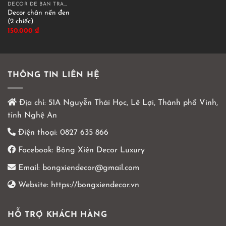
DECOR ĐỂ BÀN TRANG TRÍ
Decor chân nến đen
(2 chiếc)
150.000
₫
THÔNG TIN LIÊN HỆ
Địa chỉ:
51A Nguyễn Thái Học, Lê Lợi, Thành phố Vinh,
tỉnh Nghệ An
Điện thoại:
0827 635 866
Facebook:
Bông Xiên Decor Luxury
Email:
bongxiendecor@gmail.com
Website:
https://bongxiendecor.vn
HỖ TRỢ KHÁCH HÀNG