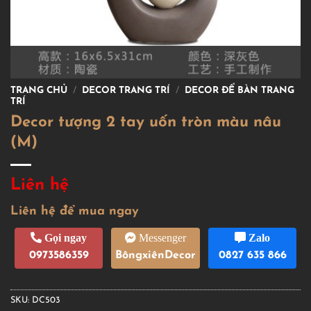
TRANG CHỦ
/
DECOR TRANG TRÍ
/
DECOR ĐỂ BÀN TRANG
TRÍ
Decor tượng 2 tay uốn tròn màu nâu
(M)
Liên hệ
Liên hệ để mua ngay
Gọi ngay
Messenger
Zalo
0973586359
BôngxiênDecor
0827 635 866
SKU:
DC503