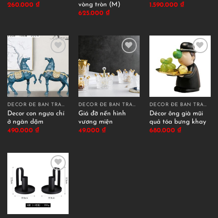
vòng tròn (M)
260.000
₫
1.590.000
₫
625.000
₫
DECOR ĐỂ BÀN TRANG TRÍ
DECOR ĐỂ BÀN TRANG TRÍ
DECOR ĐỂ BÀN TRANG TRÍ
Decor con ngựa chí
Giá đỡ nến hình
Décor ông già mũi
ở ngàn dặm
vương miện
quả tóa bưng khay
490.000
₫
49.000
₫
680.000
₫