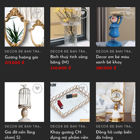
DECOR ĐỂ BÀN TRANG TRÍ
DECOR ĐỂ BÀN TRANG TRÍ
DECOR ĐỂ BÀN TRANG TRÍ
Bình thuỷ tinh sông
Decor em bé màu
Gương hoàng gia
băng (M)
xanh bê khay
375.000
₫
340.000
₫
380.000
₫
DECOR ĐỂ BÀN TRANG TRÍ
DECOR ĐỂ BÀN TRANG TRÍ
DECOR ĐỂ BÀN TRANG TRÍ
Giá đỡ nến lồng
Khay gương CN
Đồng hồ cướp biển
chim( S)
đựng mỹ phẩm viền
đá trắng