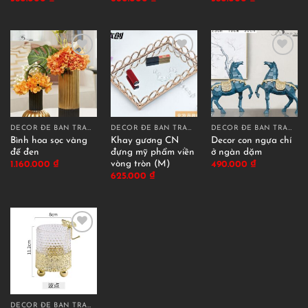
DECOR ĐỂ BÀN TRANG TRÍ
DECOR ĐỂ BÀN TRANG TRÍ
DECOR ĐỂ BÀN TRANG TRÍ
Bình hoa sọc vàng
Khay gương CN
Decor con ngựa chí
đế đen
đựng mỹ phẩm viền
ở ngàn dặm
vòng tròn (M)
1.160.000
₫
490.000
₫
625.000
₫
DECOR ĐỂ BÀN TRANG TRÍ