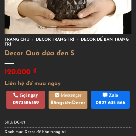
TRANG CHỦ
/
DECOR TRANG TRÍ
/
DECOR ĐỂ BÀN TRANG
TRÍ
Decor Quả dứa đen S
₫
120.000
Liên hệ để mua ngay
Gọi ngay
Messenger
Zalo
0973586359
BôngxiênDecor
0827 635 866
SKU:
DC471
Danh mục:
Decor để bàn trang trí