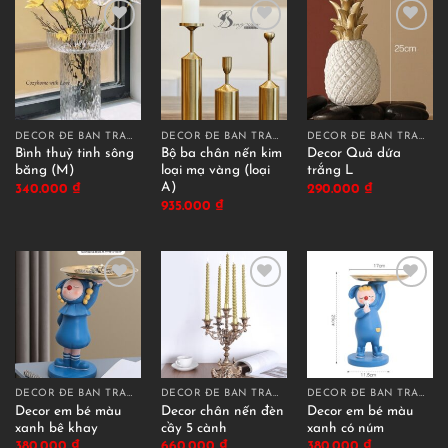
DECOR ĐỂ BÀN TRANG TRÍ
DECOR ĐỂ BÀN TRANG TRÍ
DECOR ĐỂ BÀN TRANG TRÍ
Bình thuỷ tinh sông
Bộ ba chân nến kim
Decor Quả dứa
băng (M)
loại mạ vàng (loại
trắng L
A)
340.000
₫
290.000
₫
935.000
₫
DECOR ĐỂ BÀN TRANG TRÍ
DECOR ĐỂ BÀN TRANG TRÍ
DECOR ĐỂ BÀN TRANG TRÍ
Decor em bé màu
Decor chân nến đèn
Decor em bé màu
xanh bê khay
cầy 5 cành
xanh có núm
380.000
₫
660.000
₫
380.000
₫