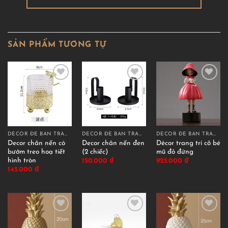
SẢN PHẨM TƯƠNG TỰ
DECOR ĐỂ BÀN TRANG TRÍ
DECOR ĐỂ BÀN TRANG TRÍ
DECOR ĐỂ BÀN TRANG TRÍ
Decor chân nến có
Decor chân nến đen
Décor trang trí cô bé
bướm treo hoạ tiết
(2 chiếc)
mũ đỏ đứng
hình tròn
150.000
₫
925.000
₫
145.000
₫