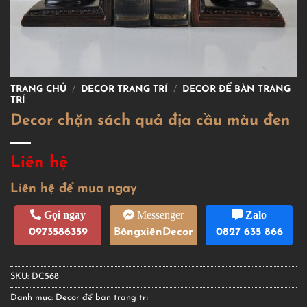
TRANG CHỦ
/
DECOR TRANG TRÍ
/
DECOR ĐỂ BÀN TRANG
TRÍ
Decor chặn sách quả địa cầu màu đen
Liên hệ
Liên hệ để mua ngay
Gọi ngay
Messenger
Zalo
0973586359
BôngxiênDecor
0827 635 866
SKU:
DC568
Danh mục:
Decor để bàn trang trí