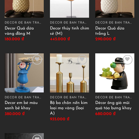
DECOR ĐỂ BÀN TRANG TRÍ
DECOR ĐỂ BÀN TRANG TRÍ
DECOR ĐỂ BÀN TRANG TRÍ
Decor Quả dứa
Decor thủy tinh chim
Decor Quả dứa
vàng đồng M
sẻ (M)
trắng L
180.000
₫
445.000
₫
290.000
₫
DECOR ĐỂ BÀN TRANG TRÍ
DECOR ĐỂ BÀN TRANG TRÍ
DECOR ĐỂ BÀN TRANG TRÍ
Decor em bé màu
Bộ ba chân nến kim
Décor ông già mũi
xanh bê khay
loại mạ vàng (loại
quả tóa bưng khay
A)
380.000
₫
680.000
₫
935.000
₫