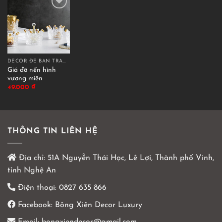
DECOR ĐỂ BÀN TRANG TRÍ
Giá đỡ nến hình
vương miện
49.000
₫
THÔNG TIN LIÊN HỆ
Địa chỉ:
51A Nguyễn Thái Học, Lê Lợi, Thành phố Vinh,
tỉnh Nghệ An
Điện thoại:
0827 635 866
Facebook:
Bông Xiên Decor Luxury