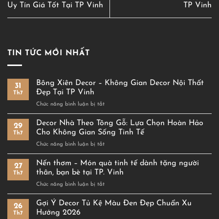
Uy Tín Giá Tốt Tại TP Vinh
TP Vinh
TIN TỨC MỚI NHẤT
Bông Xiên Decor – Không Gian Decor Nội Thất
31
Đẹp Tại TP Vinh
Th7
ở
Chức năng bình luận bị tắt
Bông
Xiên
Decor Nhà Theo Tông Gỗ: Lựa Chọn Hoàn Hảo
29
Decor
Cho Không Gian Sống Tinh Tế
Th7
–
ở
Chức năng bình luận bị tắt
Không
Decor
Gian
Nhà
Nến thơm – Món quà tinh tế dành tặng người
Decor
27
Theo
Nội
thân, bạn bè tại TP. Vinh
Th7
Tông
Thất
ở
Chức năng bình luận bị tắt
Gỗ:
Đẹp
Nến
Lựa
Tại
thơm
Gợi Ý Decor Tủ Kệ Màu Đen Đẹp Chuẩn Xu
Chọn
TP
26
–
Hoàn
Hướng 2026
Vinh
Th7
Món
Hảo