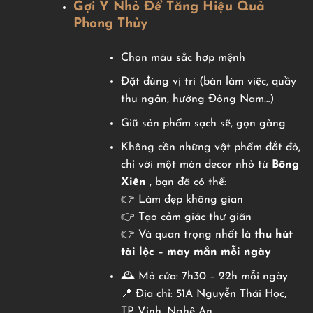
Gợi Ý Nhỏ Để Tăng Hiệu Quả
Phong Thủy
Chọn màu sắc hợp mệnh
Đặt đúng vị trí (bàn làm việc, quầy
thu ngân, hướng Đông Nam…)
Giữ sản phẩm sạch sẽ, gọn gàng
Không cần những vật phẩm đắt đỏ,
chỉ với một món decor nhỏ từ
Bông
Xiên
, bạn đã có thể:
👉 Làm đẹp không gian
👉 Tạo cảm giác thư giãn
👉 Và quan trọng nhất là
thu hút
tài lộc – may mắn mỗi ngày
🕰️ Mở cửa: 7h30 – 22h mỗi ngày
📍 Địa chỉ: 51A Nguyễn Thái Học,
TP Vinh, Nghệ An