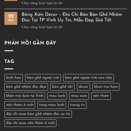
ở
Chức năng bình luận bị tắt
quà
Cho
Gợi
tinh
Không
Ý
Bông Xiên Decor – Địa Chỉ Bán Bàn Ghế Nhôm
tế
Gian
22
Decor
dành
Đúc Tại TP Vinh Uy Tín, Mẫu Đẹp, Giá Tốt
Sống
Th7
Tủ
tặng
Tinh
ở
Chức năng bình luận bị tắt
Kệ
người
Tế
Bông
Màu
thân,
Xiên
Đen
bạn
Decor
PHẢN HỒI GẦN ĐÂY
Đẹp
bè
–
Chuẩn
tại
Địa
Xu
TP.
Chỉ
Hướng
Vinh
TAG
Bán
2026
Bàn
Ghế
Nhôm
binh hoa
bàn ghế ngoài trời
bàn ghế ngoài trời cao cấp
Đúc
bàn ghế nhôm đúc đẹp
bàn ghế sắt
decor
khan trai ban
Tại
TP
khăn trải bàn tp Vinh
mau lanh
mau xam
nến thơm
Vinh
Uy
nến thơm ở vinh
tong mau lanh
trang tri
Tín,
Mẫu
địa chỉ mua bàn ghế nhôm đúc uy tín
Đẹp,
Giá
địa chỉ mua nến thơm ở vinh
Tốt