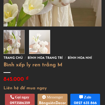
TRANG CHỦ
/
BÌNH HOA TRANG TRÍ
/
BÌNH HOA NHÍ
Bình xếp ly ren trắng M
₫
845.000
Liên hệ để mua ngay
Gọi ngay
Messenger
Zalo
0973586359
BôngxiênDecor
0827 635 866