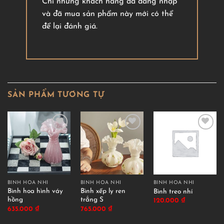
Chỉ những khách hàng đã đăng nhập
và đã mua sản phẩm này mới có thể
để lại đánh giá.
SẢN PHẨM TƯƠNG TỰ
BÌNH HOA NHÍ
BÌNH HOA NHÍ
BÌNH HOA NHÍ
Bình hoa hình váy
Bình xếp ly ren
Bình treo nhí
hồng
trắng S
120.000
₫
635.000
₫
765.000
₫