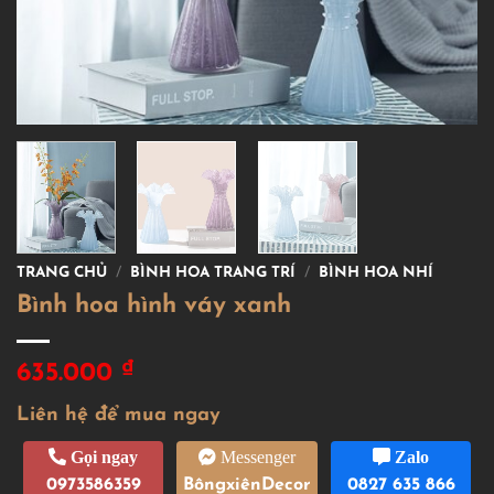
TRANG CHỦ
/
BÌNH HOA TRANG TRÍ
/
BÌNH HOA NHÍ
Bình hoa hình váy xanh
₫
635.000
Liên hệ để mua ngay
Gọi ngay
Messenger
Zalo
0973586359
BôngxiênDecor
0827 635 866