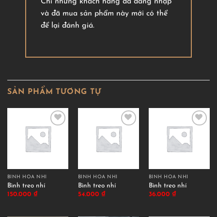
Chỉ những khách hàng đã đăng nhập
và đã mua sản phẩm này mới có thể
để lại đánh giá.
SẢN PHẨM TƯƠNG TỰ
BÌNH HOA NHÍ
BÌNH HOA NHÍ
BÌNH HOA NHÍ
Bình treo nhí
Bình treo nhí
Bình treo nhí
150.000
₫
54.000
₫
36.000
₫