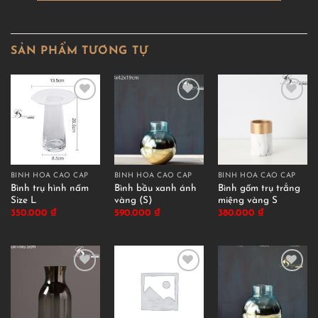
SẢN PHẨM TƯƠNG TỰ
BÌNH HOA CAO CẤP
BÌNH HOA CAO CẤP
BÌNH HOA CAO CẤP
Bình trụ hình nấm
Bình bầu xanh ánh
Bình gốm trụ trắng
Size L
vàng (S)
miệng vàng S
350.000
₫
590.000
₫
380.000
₫