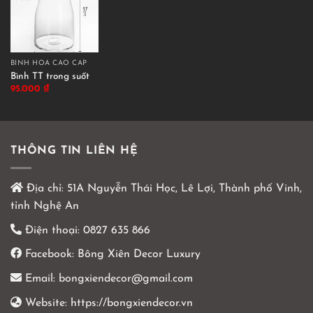
BÌNH HOA CAO CẤP
Bình TT trong suốt
95.000
₫
THÔNG TIN LIÊN HỆ
Địa chỉ:
51A Nguyễn Thái Học, Lê Lợi, Thành phố Vinh,
tỉnh Nghệ An
Điện thoại:
0827 635 866
Facebook:
Bông Xiên Decor Luxury
Email:
bongxiendecor@gmail.com
Website:
https://bongxiendecor.vn