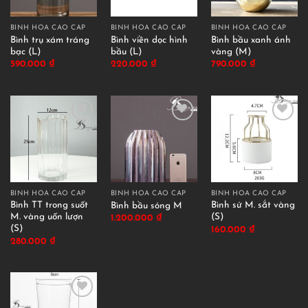
BÌNH HOA CAO CẤP
BÌNH HOA CAO CẤP
BÌNH HOA CAO CẤP
Bình trụ xám tráng
Bình viền dọc hình
Bình bầu xanh ánh
bạc (L)
bầu (L)
vàng (M)
590.000
₫
220.000
₫
790.000
₫
BÌNH HOA CAO CẤP
BÌNH HOA CAO CẤP
BÌNH HOA CAO CẤP
Bình TT trong suốt
Bình sứ M. sắt vàng
Bình bầu sóng M
M. vàng uốn lượn
(S)
1.200.000
₫
(S)
160.000
₫
280.000
₫