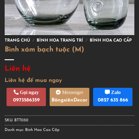
TRANG CHỦ
/
BÌNH HOA TRANG TRÍ
/
BÌNH HOA CAO CẤP
Bình xám bạch tuộc (M)
Liên hệ
Liên hệ để mua ngay
Gọi ngay
Messenger
Zalo
0973586359
BôngxiênDecor
0827 635 866
SKU:
BTT030
Danh mục:
Bình Hoa Cao Cấp