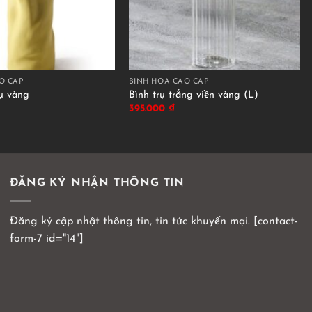
O CẤP
BÌNH HOA CAO CẤP
ụ vàng
Bình trụ trắng viền vàng (L)
395.000
₫
ĐĂNG KÝ NHẬN THÔNG TIN
Đăng ký cập nhật thông tin, tin tức khuyến mại. [contact-
form-7 id="14"]