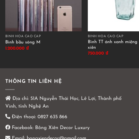
BÌNH HOA CAO CẤP
BÌNH HOA CAO CẤP
Bình TT ánh xanh miệng 
Bình bầu sóng M
xiên
1.200.000
₫
750.000
₫
THÔNG TIN LIÊN HỆ
Địa chỉ:
51A Nguyễn Thái Học, Lê Lợi, Thành phố
Vinh, tỉnh Nghệ An
Điện thoại:
0827 635 866
Facebook:
Bông Xiên Decor Luxury
Email:
bongxiendecor@gmail.com