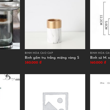
BÌNH HOA CAO CẤP
BÌNH HOA CA
Bình gốm trụ trắng miệng vàng S
Bình sứ M. s
380.000
₫
160.000
₫