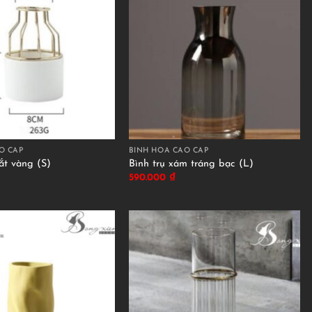
O CẤP
BÌNH HOA CAO CẤP
ắt vàng (S)
Bình trụ xám tráng bạc (L)
590.000
₫