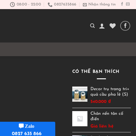
08:00 - 22:00
0827635866
Nhận thông tin
CÓ THỂ BẠN THÍCH
Decor trụ trang trí+
quả cầu pha lê (S)
540.000
₫
Chân nến tân cổ
điển
Zalo
Giá liên hệ
0827 635 866