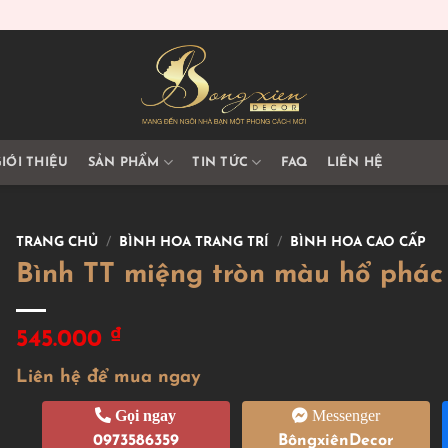
IỚI THIỆU
SẢN PHẨM
TIN TỨC
FAQ
LIÊN HỆ
TRANG CHỦ
/
BÌNH HOA TRANG TRÍ
/
BÌNH HOA CAO CẤP
Bình TT miệng tròn màu hổ phác
₫
545.000
Liên hệ để mua ngay
Gọi ngay
Messenger
0973586359
BôngxiênDecor