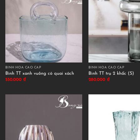
BÌNH HOA CAO CẤP
BÌNH HOA CAO CẤP
Bình TT xanh vuông có quai xách
Bình TT trụ 2 khấc (S)
550.000
₫
280.000
₫