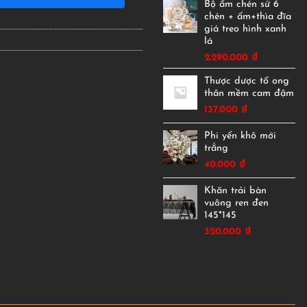
Bộ ấm chén sứ 6
chén + ấm+thìa đĩa
giá treo hình xanh
lá
2.290.000
₫
Thược dược tổ ong
thân mềm cam đậm
137.000
₫
Phi yến khô mới
trắng
40.000
₫
Khăn trải bàn
vuông ren đen
145*145
320.000
₫