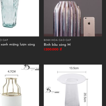
O CẤP
BÌNH HOA CAO CẤP
 xanh miệng lượn sóng
Bình bầu sóng M
1.200.000
₫