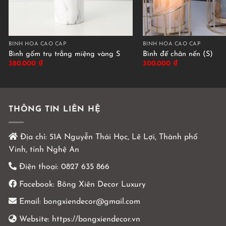
BÌNH HOA CAO CẤP
BÌNH HOA CAO CẤP
Bình gốm trụ trắng miệng vàng S
Bình để chân nến (S)
380.000
₫
300.000
₫
THÔNG TIN LIÊN HỆ
Địa chỉ:
51A Nguyễn Thái Học, Lê Lợi, Thành phố
Vinh, tỉnh Nghệ An
Điện thoại:
0827 635 866
Facebook:
Bông Xiên Decor Luxury
Email:
bongxiendecor@gmail.com
Website:
https://bongxiendecor.vn