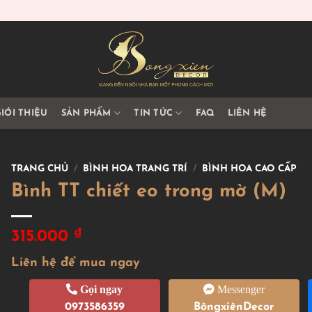
IỚI THIỆU
SẢN PHẨM
TIN TỨC
FAQ
LIÊN HỆ
TRANG CHỦ
/
BÌNH HOA TRANG TRÍ
/
BÌNH HOA CAO CẤP
Bình TT chiết eo trong mờ (M)
₫
315.000
Liên hệ để mua ngay
Gọi ngay
Messenger
0973586359
BôngxiênDecor