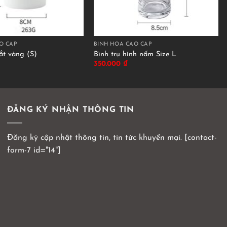
O CẤP
BÌNH HOA CAO CẤP
ắt vàng (S)
Bình trụ hình nấm Size L
350.000
₫
ĐĂNG KÝ NHẬN THÔNG TIN
Đăng ký cập nhật thông tin, tin tức khuyến mại. [contact-
form-7 id="14"]