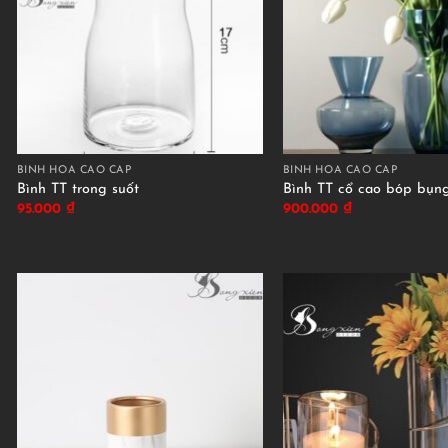
BÌNH HOA CAO CẤP
BÌNH HOA CAO CẤP
Bình TT trong suốt
Bình TT cổ cao bóp bụn
95.000
₫
900.000
₫