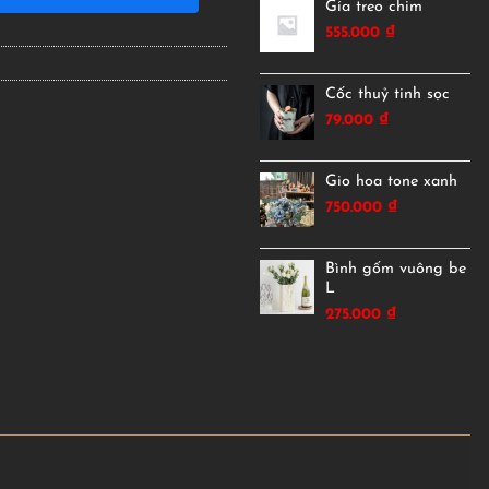
Gía treo chim
555.000
₫
Cốc thuỷ tinh sọc
79.000
₫
Gio hoa tone xanh
750.000
₫
Bình gốm vuông be
L
275.000
₫