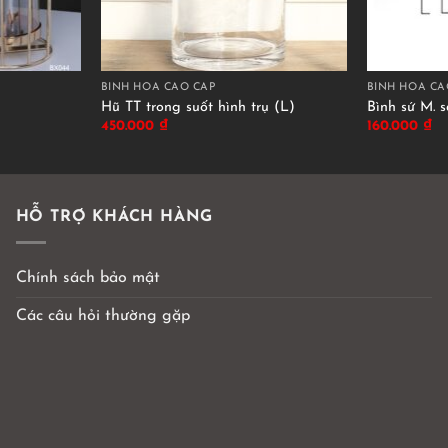
BÌNH HOA CAO CẤP
BÌNH HOA CA
Hũ TT trong suốt hình trụ (L)
Bình sứ M. s
450.000
₫
160.000
₫
HỖ TRỢ KHÁCH HÀNG
Chính sách bảo mật
Các câu hỏi thường gặp