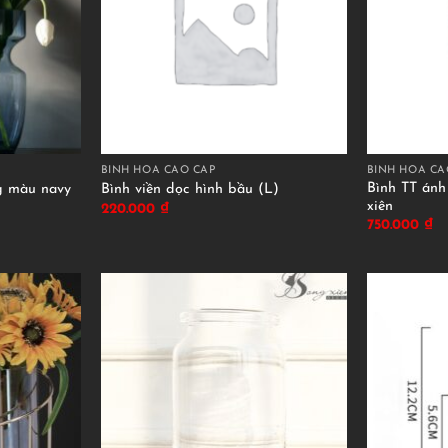
BÌNH HOA CAO CẤP
BÌNH HOA CA
Bình TT ánh
g màu navy
Bình viền dọc hình bầu (L)
xiên
220.000
₫
750.000
₫