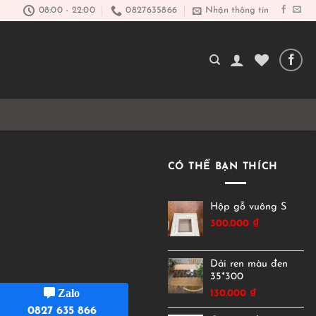
08:00 - 22:00
0827635866
Nhận thông tin
CÓ THỂ BẠN THÍCH
Hộp gỗ vuông S
300.000
₫
Dải ren màu đen
35*300
Zalo
130.000
₫
0827 635 866