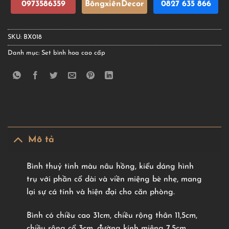
0973586359
BôngxiênDecor
0827 635 866
SKU:
BX018
Danh mục:
Set bình hoa cao cấp
Mô tả
Bình thuỷ tinh màu nâu hồng, kiểu dáng hình
trụ với phần cổ dài và viền miệng bè nhẹ, mang
lại sự cá tính và hiện đại cho căn phòng.
Bình có chiều cao 31cm, chiều rộng thân 11,5cm,
chiều rộng cổ 3cm, đường kính miệng 7,5cm