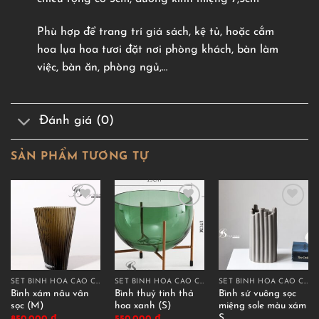
Phù hợp để trang trí giá sách, kệ tủ, hoặc cắm
hoa lụa hoa tươi đặt nơi phòng khách, bàn làm
việc, bàn ăn, phòng ngủ,…
Đánh giá (0)
SẢN PHẨM TƯƠNG TỰ
SET BÌNH HOA CAO CẤP
SET BÌNH HOA CAO CẤP
SET BÌNH HOA CAO CẤP
Bình xám nâu vân
Bình thuỷ tinh thả
Bình sứ vuông sọc
sọc (M)
hoa xanh (S)
miệng sole màu xám
S