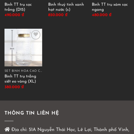
Bình TT trụ sọc
Bình thuỷ tinh xanh
Bình TT trụ xám sọc
trắng (D15)
hạt nước (s)
ngang
490.000
₫
850.000
₫
480.000
₫
SET BÌNH HOA CAO CẤP
Bình TT trụ trắng
siết eo vàng (XL)
380.000
₫
THÔNG TIN LIÊN HỆ
Địa chỉ:
51A Nguyễn Thái Học, Lê Lợi, Thành phố Vinh,