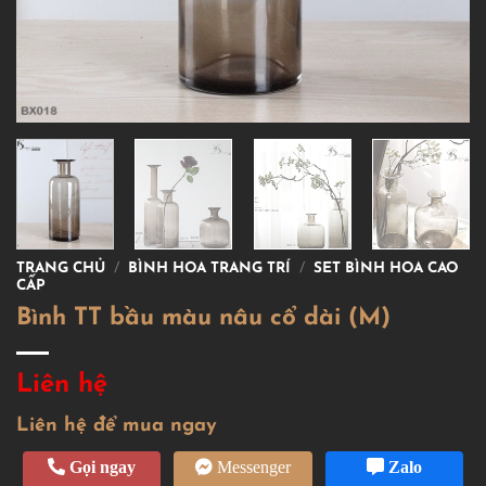
TRANG CHỦ
/
BÌNH HOA TRANG TRÍ
/
SET BÌNH HOA CAO
CẤP
Bình TT bầu màu nâu cổ dài (M)
Liên hệ
Liên hệ để mua ngay
Gọi ngay
Messenger
Zalo