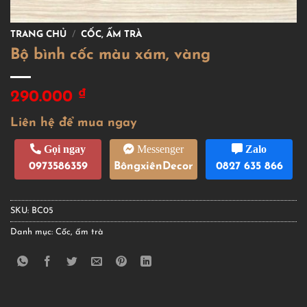
TRANG CHỦ
/
CỐC, ẤM TRÀ
Bộ bình cốc màu xám, vàng
₫
290.000
Liên hệ để mua ngay
Gọi ngay
Messenger
Zalo
0973586359
BôngxiênDecor
0827 635 866
SKU:
BC05
Danh mục:
Cốc, ấm trà