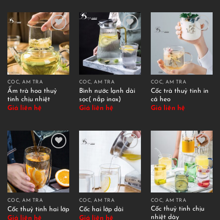
CỐC, ẤM TRÀ
CỐC, ẤM TRÀ
CỐC, ẤM TRÀ
Ấm trà hoa thuỷ
Bình nước lạnh dài
Cốc trà thuỷ tinh in
tinh chịu nhiệt
sọc( nắp inox)
cá heo
Giá liên hệ
Giá liên hệ
Giá liên hệ
CỐC, ẤM TRÀ
CỐC, ẤM TRÀ
CỐC, ẤM TRÀ
Cốc thuỷ tinh chịu
Cốc thuỷ tinh hai lớp
Cốc hai lớp dài
nhiệt dày
Giá liên hệ
Giá liên hệ