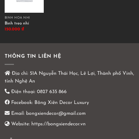
BÌNH HOA NHÍ
Bình treo nhí
150.000
₫
THÔNG TIN LIÊN HỆ
Địa chỉ:
51A Nguyễn Thái Học, Lê Lợi, Thành phố Vinh,
tỉnh Nghệ An
Điện thoại:
0827 635 866
Facebook:
Bông Xiên Decor Luxury
Email:
bongxiendecor@gmail.com
Website:
https://bongxiendecor.vn