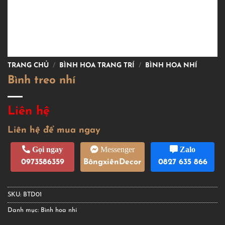
TRANG CHỦ
/
BÌNH HOA TRANG TRÍ
/
BÌNH HOA NHÍ
Bình treo nhí
Liên hệ
Liên hệ để mua ngay
Gọi ngay
Messenger
Zalo
0973586359
BôngxiênDecor
0827 635 866
SKU:
BTD01
Danh mục:
Bình hoa nhí