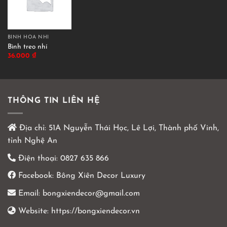
BÌNH HOA NHÍ
Bình treo nhí
36.000
₫
THÔNG TIN LIÊN HỆ
Địa chỉ:
51A Nguyễn Thái Học, Lê Lợi, Thành phố Vinh,
tỉnh Nghệ An
Điện thoại:
0827 635 866
Facebook:
Bông Xiên Decor Luxury
Email:
bongxiendecor@gmail.com
Website:
https://bongxiendecor.vn