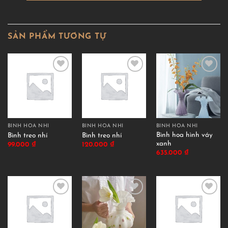
SẢN PHẨM TƯƠNG TỰ
BÌNH HOA NHÍ
BÌNH HOA NHÍ
BÌNH HOA NHÍ
Bình hoa hình váy
Bình treo nhí
Bình treo nhí
xanh
99.000
₫
120.000
₫
635.000
₫