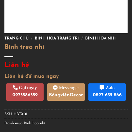
TRANG CHỦ
/
BÌNH HOA TRANG TRÍ
/
BÌNH HOA NHÍ
Bình treo nhí
Liên hệ
Liên hệ để mua ngay
Gọi ngay
Messenger
Zalo
0973586359
BôngxiênDecor
0827 635 866
SKU:
HBTX01
Danh mục:
Bình hoa nhí