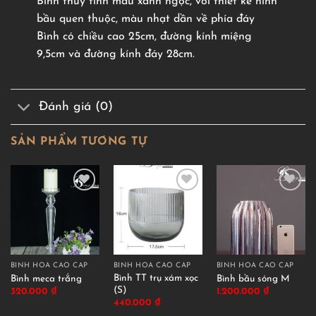
Bình thuỷ tinh màu xanh ngọc, với thiết kế hình
bầu quen thuộc, màu nhạt dần về phía đáy
Bình có chiều cao 25cm, đường kính miệng
9,5cm và đường kính đáy 28cm.
Đánh giá (0)
SẢN PHẨM TƯƠNG TỰ
BÌNH HOA CAO CẤP
BÌNH HOA CAO CẤP
BÌNH HOA CAO CẤP
Bình TT trụ xám xọc
Bình meca trắng
Bình bầu sóng M
(S)
320.000
₫
1.200.000
₫
440.000
₫