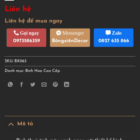
Liên hệ
Liên hệ để mua ngay
Gọi ngay
Messenger
Zalo
0973586359
BôngxiênDecor
0827 635 866
SKU:
BX063
Danh mục:
Bình Hoa Cao Cấp
Mô tả