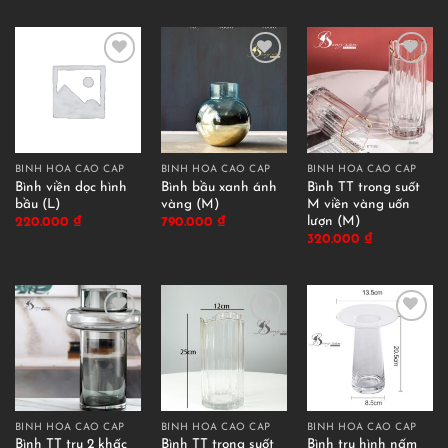
BÌNH HOA CAO CẤP
BÌNH HOA CAO CẤP
BÌNH HOA CAO CẤP
Bình viền dọc hình
Bình bầu xanh ánh
Bình TT trong suốt
bầu (L)
vàng (M)
M viền vàng uốn
lượn (M)
220.000
₫
790.000
₫
320.000
₫
BÌNH HOA CAO CẤP
BÌNH HOA CAO CẤP
BÌNH HOA CAO CẤP
Bình TT trụ 2 khấc
Bình TT trong suốt
Bình trụ hình nấm