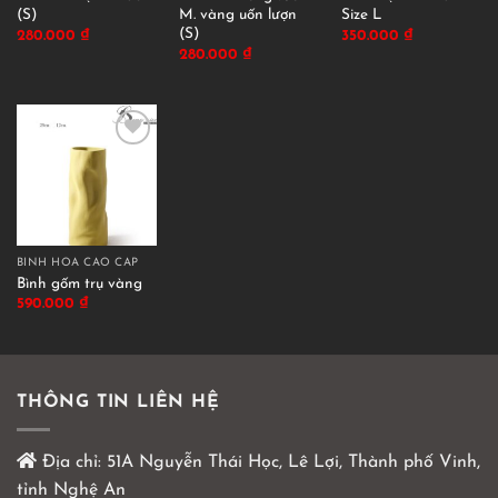
(S)
M. vàng uốn lượn
Size L
(S)
280.000
₫
350.000
₫
280.000
₫
BÌNH HOA CAO CẤP
Bình gốm trụ vàng
590.000
₫
THÔNG TIN LIÊN HỆ
Địa chỉ:
51A Nguyễn Thái Học, Lê Lợi, Thành phố Vinh,
tỉnh Nghệ An