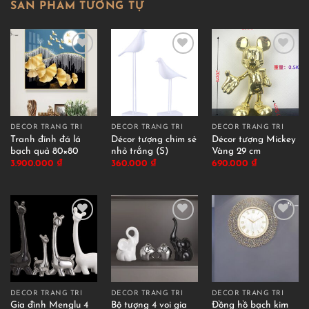
SẢN PHẨM TƯƠNG TỰ
DECOR TRANG TRÍ
DECOR TRANG TRÍ
DECOR TRANG TRÍ
Tranh đính đá lá
Décor tượng chim sẻ
Décor tượng Mickey
bạch quả 80×80
nhỏ trắng (S)
Vàng 29 cm
3.900.000
₫
360.000
₫
690.000
₫
DECOR TRANG TRÍ
DECOR TRANG TRÍ
DECOR TRANG TRÍ
Gia đình Menglu 4
Bộ tượng 4 voi gia
Đồng hồ bạch kim