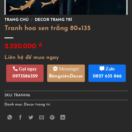
TRANG CHỦ
/
DECOR TRANG TRÍ
Tranh hoa sen trắng 80×135
₫
2.520.000
Liên hệ để mua ngay
Gọi ngay
Messenger
Zalo
0973586359
BôngxiênDecor
0827 635 866
SKU:
TRANH16
Danh mục:
Decor trang trí