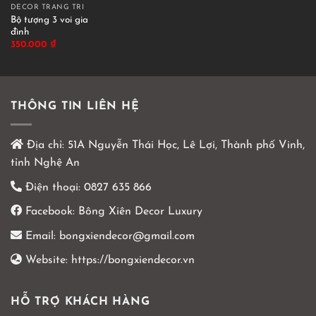
DECOR TRANG TRÍ
Bộ tượng 3 voi gia
đình
350.000
₫
THÔNG TIN LIÊN HỆ
Địa chỉ:
51A Nguyễn Thái Học, Lê Lợi, Thành phố Vinh,
tỉnh Nghệ An
Điện thoại:
0827 635 866
Facebook:
Bông Xiên Decor Luxury
Email:
bongxiendecor@gmail.com
Website:
https://bongxiendecor.vn
HỖ TRỢ KHÁCH HÀNG