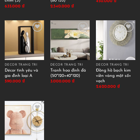
chim (S)
(80*135)
450.000
₫
635.000
₫
2.540.000
₫
DECOR TRANG TRÍ
DECOR TRANG TRÍ
DECOR TRANG TRÍ
Décor tình yêu và
Tranh hoa đính đá
Đồng hồ bạch kim
gia đình loại A
(50*120+40*120)
viền vàng mặt số+
vạch
590.000
₫
3.000.000
₫
2.620.000
₫