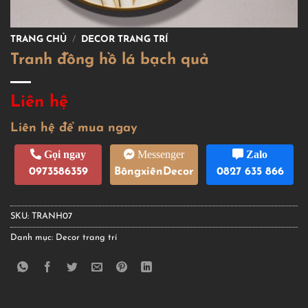
TRANG CHỦ
/
DECOR TRANG TRÍ
Tranh đồng hồ lá bạch quả
Liên hệ
Liên hệ để mua ngay
Gọi ngay
Messenger
Zalo
0973586359
BôngxiênDecor
0827 635 866
SKU:
TRANH07
Danh mục:
Decor trang trí