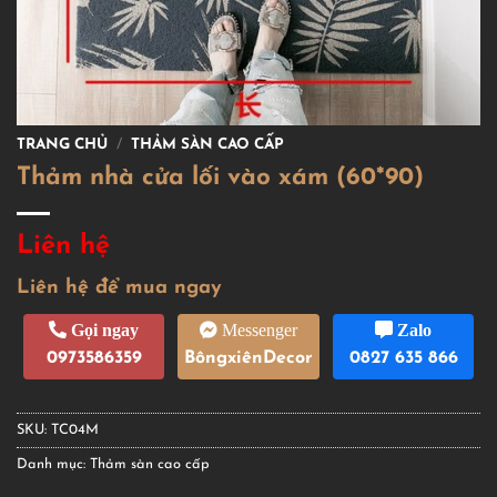
TRANG CHỦ
/
THẢM SÀN CAO CẤP
Thảm nhà cửa lối vào xám (60*90)
Liên hệ
Liên hệ để mua ngay
Gọi ngay
Messenger
Zalo
0973586359
BôngxiênDecor
0827 635 866
SKU:
TC04M
Danh mục:
Thảm sàn cao cấp