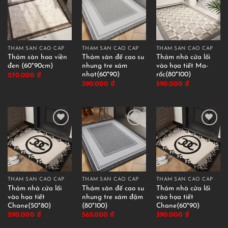
THẢM SÀN CAO CẤP
THẢM SÀN CAO CẤP
THẢM SÀN CAO CẤP
Thảm sàn hoa viền
Thảm sàn đế cao su
Thảm nhà cửa lối
đen (60*90cm)
nhung tre xám
vào họa tiết Ma-
nhạt(60*90)
rốc(80*100)
270.000
₫
390.000
₫
590.000
₫
THẢM SÀN CAO CẤP
THẢM SÀN CAO CẤP
THẢM SÀN CAO CẤP
Thảm nhà cửa lối
Thảm sàn đế cao su
Thảm nhà cửa lối
vào họa tiết
nhung tre xám đậm
vào họa tiết
Chane(50*80)
(80*100)
Chane(60*90)
290.000
₫
565.000
₫
390.000
₫