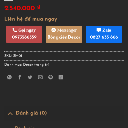
₫
2.540.000
Liên hệ để mua ngay
Gọi ngay
Messenger
Zalo
0973586359
BôngxiênDecor
0827 635 866
SKU:
SM01
Danh mục:
Decor trang trí
Đánh giá (0)