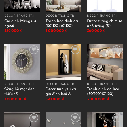
DECOR TRANG TRÍ
DECOR TRANG TRÍ
DECOR TRANG TRÍ
Gia đình Menglu 4
Tranh hoa đính đá
Décor tượng chim sẻ
người
(50*120+40*120)
nhỏ trắng (S)
580.000
₫
3.000.000
₫
360.000
₫
DECOR TRANG TRÍ
DECOR TRANG TRÍ
DECOR TRANG TRÍ
Đồng hồ mặt đen
Décor tình yêu và
Tranh đính đá hoa
thiếu số
gia đình loại A
(50*120*40*120)
3.000.000
₫
590.000
₫
3.000.000
₫