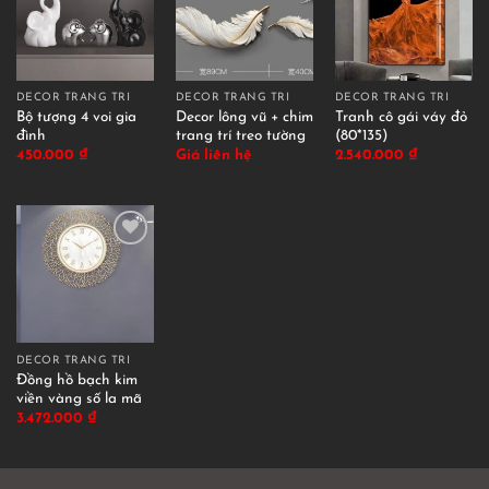
DECOR TRANG TRÍ
DECOR TRANG TRÍ
DECOR TRANG TRÍ
Bộ tượng 4 voi gia
Decor lông vũ + chim
Tranh cô gái váy đỏ
đình
trang trí treo tường
(80*135)
450.000
₫
Giá liên hệ
2.540.000
₫
DECOR TRANG TRÍ
Đồng hồ bạch kim
viền vàng số la mã
3.472.000
₫