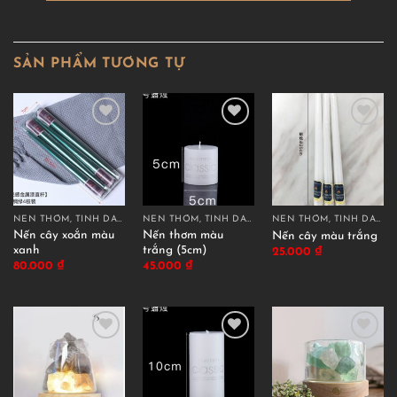
SẢN PHẨM TƯƠNG TỰ
NẾN THƠM, TINH DẦU THƠM
NẾN THƠM, TINH DẦU THƠM
NẾN THƠM, TINH DẦU THƠM
Nến cây xoắn màu
Nến thơm màu
Nến cây màu trắng
xanh
trắng (5cm)
25.000
₫
80.000
₫
45.000
₫