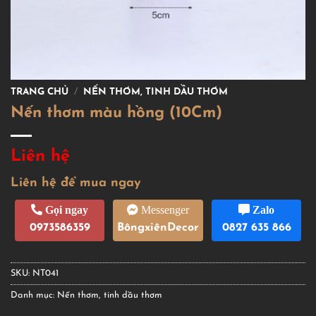
TRANG CHỦ
/
NẾN THƠM, TINH DẦU THƠM
Nến thơm màu hồng (10Cm)
Liên hệ
Liên hệ để mua ngay
Gọi ngay
Messenger
Zalo
0973586359
BôngxiênDecor
0827 635 866
SKU:
NT041
Danh mục:
Nến thơm, tinh dầu thơm