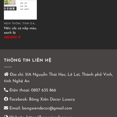
NẾN THƠM, TINH DẦU THƠM
Nến cốc có nắp màu
xanh lá
180.000
₫
THÔNG TIN LIÊN HỆ
Địa chỉ:
51A Nguyễn Thái Học, Lê Lợi, Thành phố Vinh,
tỉnh Nghệ An
Điện thoại:
0827 635 866
Facebook:
Bông Xiên Decor Luxury
Email:
bongxiendecor@gmail.com