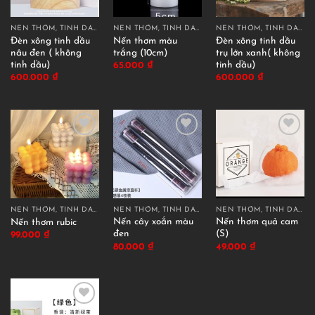
NẾN THƠM, TINH DẦU THƠM
NẾN THƠM, TINH DẦU THƠM
NẾN THƠM, TINH DẦU THƠM
Đèn xông tinh dầu
Nến thơm màu
Đèn xông tinh dầu
nâu đen ( không
trắng (10cm)
trụ lớn xanh( không
tinh dầu)
tinh dầu)
65.000
₫
600.000
₫
600.000
₫
NẾN THƠM, TINH DẦU THƠM
NẾN THƠM, TINH DẦU THƠM
NẾN THƠM, TINH DẦU THƠM
Nến cây xoắn màu
Nến thơm quả cam
Nến thơm rubic
đen
(S)
99.000
₫
80.000
₫
49.000
₫