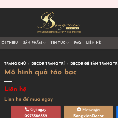
IỚI THIỆU
SẢN PHẨM
TIN TỨC
FAQ
LIÊN HỆ
TRANG CHỦ
/
DECOR TRANG TRÍ
/
DECOR ĐỂ BÀN TRANG TR
Mô hình quả táo bạc
Liên hệ
Liên hệ để mua ngay
Gọi ngay
Messenger
0973586359
BôngxiênDecor