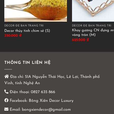
DECOR ĐỂ BÀN TRANG TRÍ
DECOR ĐỂ BÀN TRANG TRÍ
Khay gương CN đựng mỹ
Decor thủy tinh chim sẻ (S)
vòng tròn (M)
350.000
₫
625.000
₫
THÔNG TIN LIÊN HỆ
Địa chỉ:
51A Nguyễn Thái Học, Lê Lợi, Thành phố
Vinh, tỉnh Nghệ An
Điện thoại:
0827 635 866
Facebook:
Bông Xiên Decor Luxury
Email:
bongxiendecor@gmail.com