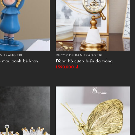
N TRANG TRÍ
DECOR ĐỂ BÀN TRANG TRÍ
é màu xanh bê khay
Đồng hồ cướp biển đá trắng
1.590.000
₫