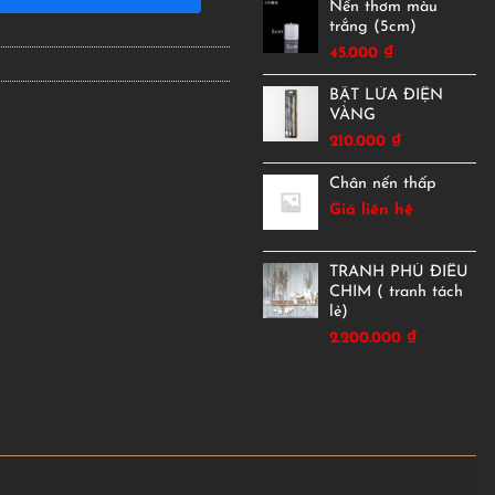
Nến thơm màu
trắng (5cm)
45.000
₫
BẬT LỬA ĐIỆN
VÀNG
210.000
₫
Chân nến thấp
Giá liên hệ
TRANH PHÙ ĐIÊU
CHIM ( tranh tách
lẻ)
2.200.000
₫