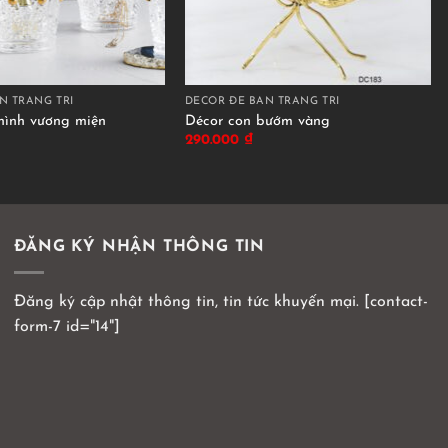
N TRANG TRÍ
DECOR ĐỂ BÀN TRANG TRÍ
hình vương miện
Décor con bướm vàng
290.000
₫
ĐĂNG KÝ NHẬN THÔNG TIN
Đăng ký cập nhật thông tin, tin tức khuyến mại. [contact-
form-7 id="14"]