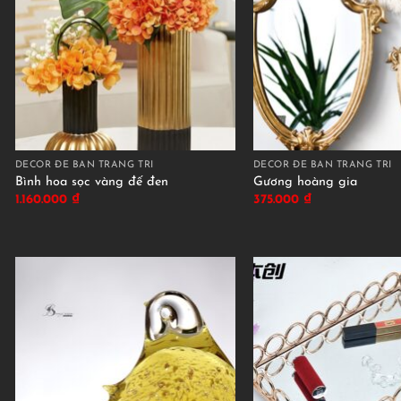
DECOR ĐỂ BÀN TRANG TRÍ
DECOR ĐỂ BÀN TRANG TRÍ
Bình hoa sọc vàng đế đen
Gương hoàng gia
1.160.000
₫
375.000
₫