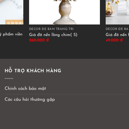
DECOR ĐỂ BÀN TRANG TRÍ
DECOR ĐỂ BÀ
 phẩm viền
Giá đỡ nến lồng chim( S)
Giá đỡ nến 
260.000
₫
49.000
₫
HỖ TRỢ KHÁCH HÀNG
Chính sách bảo mật
Các câu hỏi thường gặp