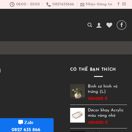
08:00 - 22:00
0827635866
Nhận thông tin
CÓ THỂ BẠN THÍCH
Í
Bình sứ hình vỏ
trứng (L)
550.000
₫
Décor khay Acrylic
màu vàng nhỏ
Zalo
450.000
₫
0827 635 866