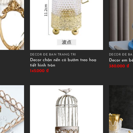
DECOR ĐỂ BÀN TRANG TRÍ
DECOR ĐỂ BÀ
Decor chân nến có bướm treo hoạ
Decor em b
tiết hình tròn
380.000
₫
145.000
₫