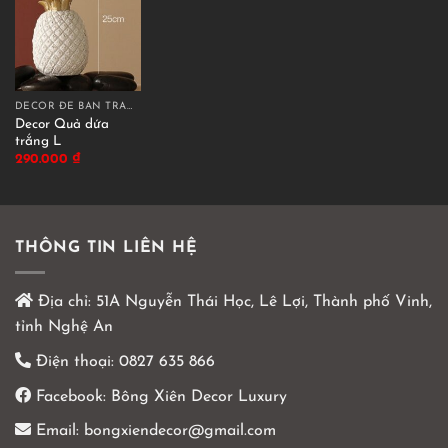
DECOR ĐỂ BÀN TRANG TRÍ
Decor Quả dứa
trắng L
290.000
₫
THÔNG TIN LIÊN HỆ
Địa chỉ:
51A Nguyễn Thái Học, Lê Lợi, Thành phố Vinh,
tỉnh Nghệ An
Điện thoại:
0827 635 866
Facebook:
Bông Xiên Decor Luxury
Email:
bongxiendecor@gmail.com