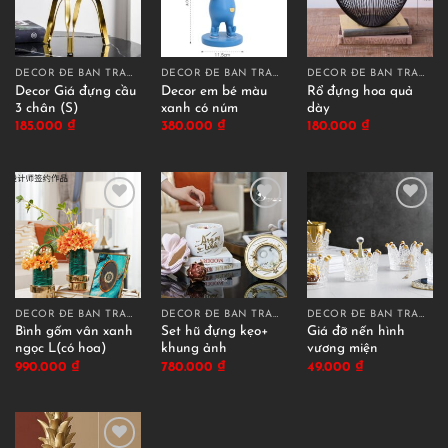
DECOR ĐỂ BÀN TRANG TRÍ
DECOR ĐỂ BÀN TRANG TRÍ
DECOR ĐỂ BÀN TRANG TRÍ
Decor Giá đựng cầu
Decor em bé màu
Rổ đựng hoa quả
3 chân (S)
xanh có núm
dày
185.000
₫
380.000
₫
180.000
₫
DECOR ĐỂ BÀN TRANG TRÍ
DECOR ĐỂ BÀN TRANG TRÍ
DECOR ĐỂ BÀN TRANG TRÍ
Bình gốm vân xanh
Set hũ đựng kẹo+
Giá đỡ nến hình
ngọc L(có hoa)
khung ảnh
vương miện
990.000
₫
780.000
₫
49.000
₫