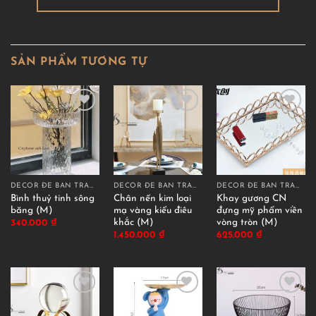
SẢN PHẨM TƯƠNG TỰ
DECOR ĐỂ BÀN TRANG TRÍ
DECOR ĐỂ BÀN TRANG TRÍ
DECOR ĐỂ BÀN TRANG TRÍ
Bình thuỷ tinh sông
Chân nến kim loại
Khay gương CN
băng (M)
mạ vàng kiểu điêu
đựng mỹ phẩm viền
khắc (M)
vòng tròn (M)
340.000
₫
1.450.000
₫
625.000
₫