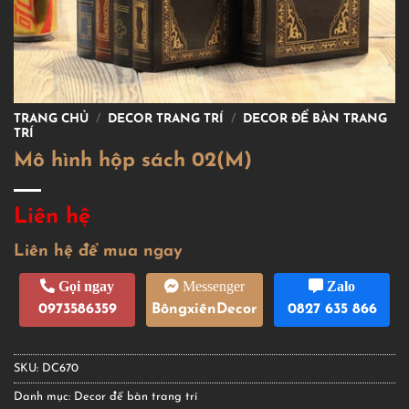
TRANG CHỦ
/
DECOR TRANG TRÍ
/
DECOR ĐỂ BÀN TRANG
TRÍ
Mô hình hộp sách 02(M)
Liên hệ
Liên hệ để mua ngay
Gọi ngay
Messenger
Zalo
0973586359
BôngxiênDecor
0827 635 866
SKU:
DC670
Danh mục:
Decor để bàn trang trí