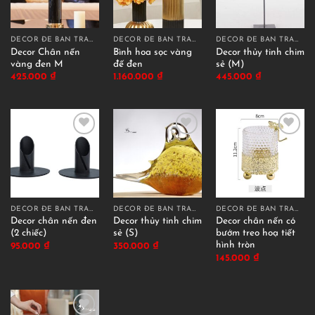
DECOR ĐỂ BÀN TRANG TRÍ
DECOR ĐỂ BÀN TRANG TRÍ
DECOR ĐỂ BÀN TRANG TRÍ
Decor Chân nến
Bình hoa sọc vàng
Decor thủy tinh chim
vàng đen M
đế đen
sẻ (M)
425.000
₫
1.160.000
₫
445.000
₫
DECOR ĐỂ BÀN TRANG TRÍ
DECOR ĐỂ BÀN TRANG TRÍ
DECOR ĐỂ BÀN TRANG TRÍ
Decor chân nến đen
Decor thủy tinh chim
Decor chân nến có
(2 chiếc)
sẻ (S)
bướm treo hoạ tiết
hình tròn
95.000
₫
350.000
₫
145.000
₫