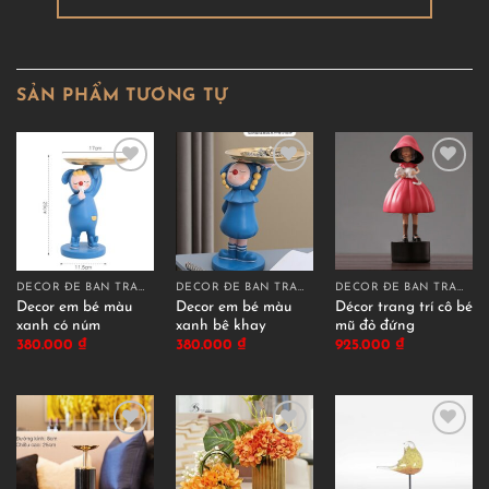
SẢN PHẨM TƯƠNG TỰ
DECOR ĐỂ BÀN TRANG TRÍ
DECOR ĐỂ BÀN TRANG TRÍ
DECOR ĐỂ BÀN TRANG TRÍ
Decor em bé màu
Decor em bé màu
Décor trang trí cô bé
xanh có núm
xanh bê khay
mũ đỏ đứng
380.000
₫
380.000
₫
925.000
₫