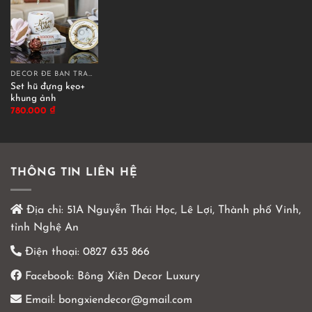
DECOR ĐỂ BÀN TRANG TRÍ
Set hũ đựng kẹo+
khung ảnh
780.000
₫
THÔNG TIN LIÊN HỆ
Địa chỉ:
51A Nguyễn Thái Học, Lê Lợi, Thành phố Vinh,
tỉnh Nghệ An
Điện thoại:
0827 635 866
Facebook:
Bông Xiên Decor Luxury
Email:
bongxiendecor@gmail.com