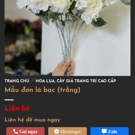
TRANG CHỦ
/
HOA LỤA, CÂY GIẢ TRANG TRÍ CAO CẤP
Mẫu đơn lá bạc (trắng)
Liên hệ
Liên hệ để mua ngay
Gọi ngay
Messenger
Zalo