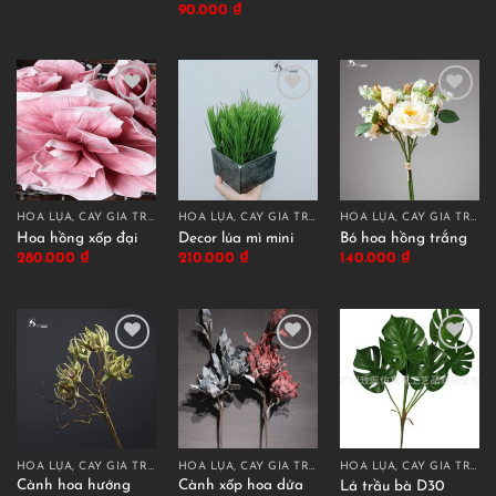
90.000
₫
HOA LỤA, CÂY GIẢ TRANG TRÍ CAO CẤP
HOA LỤA, CÂY GIẢ TRANG TRÍ CAO CẤP
HOA LỤA, CÂY GIẢ TRANG TRÍ CAO CẤP
Hoa hồng xốp đại
Decor lúa mì mini
Bó hoa hồng trắng
280.000
₫
210.000
₫
140.000
₫
HOA LỤA, CÂY GIẢ TRANG TRÍ CAO CẤP
HOA LỤA, CÂY GIẢ TRANG TRÍ CAO CẤP
HOA LỤA, CÂY GIẢ TRANG TRÍ CAO CẤP
Cành hoa hướng
Cành xốp hoa dứa
Lá trầu bà D30