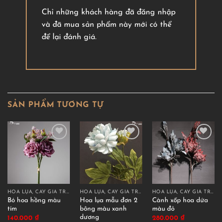
Chỉ những khách hàng đã đăng nhập
và đã mua sản phẩm này mới có thể
để lại đánh giá.
SẢN PHẨM TƯƠNG TỰ
HOA LỤA, CÂY GIẢ TRANG TRÍ CAO CẤP
HOA LỤA, CÂY GIẢ TRANG TRÍ CAO CẤP
HOA LỤA, CÂY GIẢ TRANG TRÍ CAO CẤP
Bó hoa hồng màu
Hoa lụa mẫu đơn 2
Cành xốp hoa dứa
tím
bông màu xanh
màu đỏ
dương
140.000
₫
280.000
₫