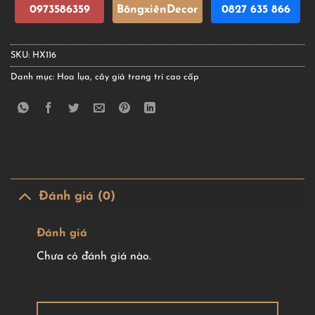
0973586359
BôngxiênDecor
0827 635 866
SKU:
HX116
Danh mục:
Hoa lụa, cây giả trang trí cao cấp
Đánh giá (0)
Đánh giá
Chưa có đánh giá nào.