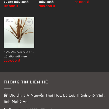
dương màu xanh
màu xanh
50.000
₫
195.000
₫
280.000
₫
HOA LỤA, CÂY GIẢ TRANG TRÍ CAO CẤP
Lá xốp lưỡi mèo
220.000
₫
THÔNG TIN LIÊN HỆ
Địa chỉ:
51A Nguyễn Thái Học, Lê Lợi, Thành phố Vinh,
tỉnh Nghệ An