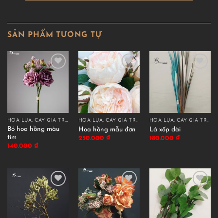
SẢN PHẨM TƯƠNG TỰ
HOA LỤA, CÂY GIẢ TRANG TRÍ CAO CẤP
HOA LỤA, CÂY GIẢ TRANG TRÍ CAO CẤP
HOA LỤA, CÂY GIẢ TRANG TRÍ CAO CẤP
Bó hoa hồng màu
Hoa hồng mẫu đơn
Lá xốp dài
tím
250.000
₫
180.000
₫
140.000
₫