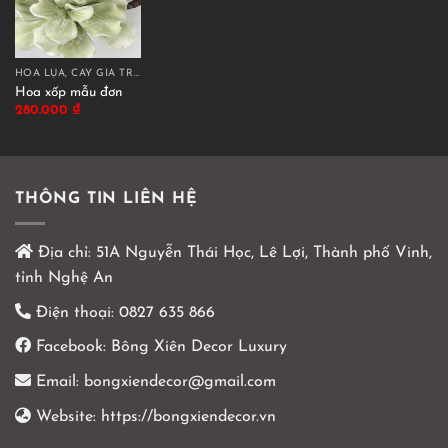
HOA LỤA, CÂY GIẢ TRANG TRÍ CAO CẤP
Hoa xốp mẫu đơn
280.000
₫
THÔNG TIN LIÊN HỆ
Địa chỉ:
51A Nguyễn Thái Học, Lê Lợi, Thành phố Vinh,
tỉnh Nghệ An
Điện thoại:
0827 635 866
Facebook:
Bông Xiên Decor Luxury
Email:
bongxiendecor@gmail.com
Website:
https://bongxiendecor.vn