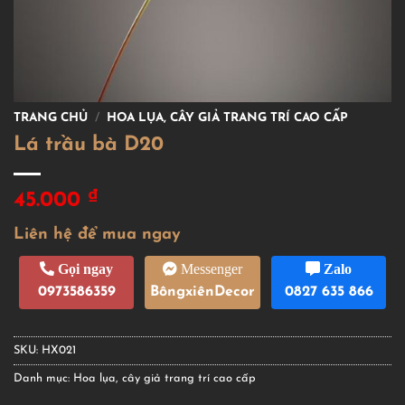
TRANG CHỦ
/
HOA LỤA, CÂY GIẢ TRANG TRÍ CAO CẤP
Lá trầu bà D20
₫
45.000
Liên hệ để mua ngay
Gọi ngay
Messenger
Zalo
0973586359
BôngxiênDecor
0827 635 866
SKU:
HX021
Danh mục:
Hoa lụa, cây giả trang trí cao cấp