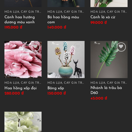
HOA LỤA, CÂY GIẢ TRANG TRÍ CAO CẤP
HOA LỤA, CÂY GIẢ TRANG TRÍ CAO CẤP
HOA LỤA, CÂY GIẢ TRANG TRÍ CAO CẤP
Cành hoa hướng
Bó hoa hồng màu
Cành lá xà cừ
dương màu xanh
cam
99.000
₫
195.000
₫
140.000
₫
HOA LỤA, CÂY GIẢ TRANG TRÍ CAO CẤP
HOA LỤA, CÂY GIẢ TRANG TRÍ CAO CẤP
HOA LỤA, CÂY GIẢ TRANG TRÍ CAO CẤP
Nhánh lá trầu bà
Hoa hồng xốp đại
Bông xốp
D60
280.000
₫
150.000
₫
45.000
₫