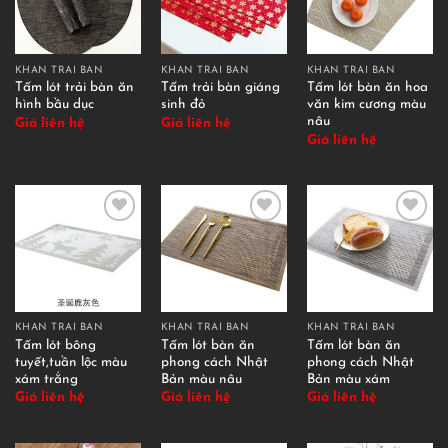
KHĂN TRẢI BÀN
KHĂN TRẢI BÀN
KHĂN TRẢI BÀN
Tấm lót trải bàn ăn
Tấm trải bàn giáng
Tấm lót bàn ăn hoa
hình bầu dục
sinh đỏ
văn kim cương màu
nâu
Giá liên hệ
Giá liên hệ
Giá liên hệ
KHĂN TRẢI BÀN
KHĂN TRẢI BÀN
KHĂN TRẢI BÀN
Tấm lót bông
Tấm lót bàn ăn
Tấm lót bàn ăn
tuyết,tuần lộc màu
phong cách Nhật
phong cách Nhật
xám trắng
Bản màu nâu
Bản màu xám
Giá liên hệ
Giá liên hệ
Giá liên hệ