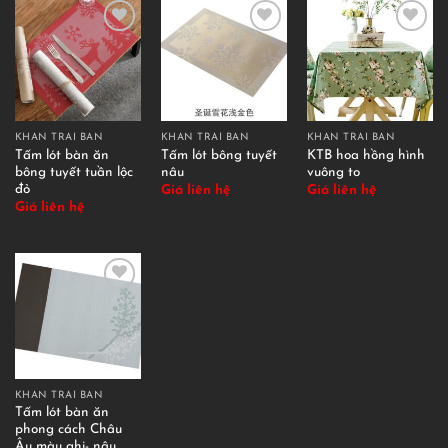
KHĂN TRẢI BÀN
KHĂN TRẢI BÀN
KHĂN TRẢI BÀN
Tấm lót bàn ăn
Tấm lót bông tuyết
KTB hoa hồng hình
bông tuyết tuần lộc
nâu
vuông to
đỏ
Giá liên hệ
Giá liên hệ
Giá liên hệ
KHĂN TRẢI BÀN
Tấm lót bàn ăn
phong cách Châu
Âu màu ghi- nâu