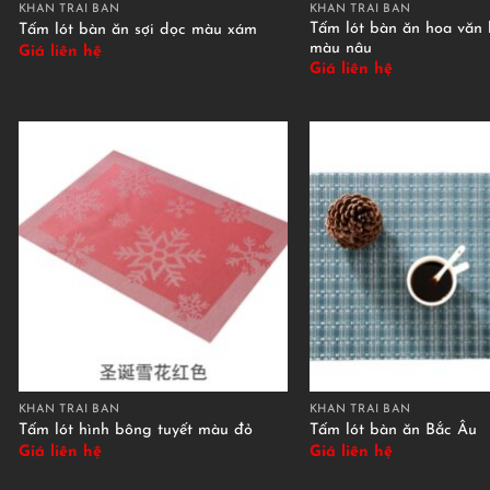
KHĂN TRẢI BÀN
KHĂN TRẢI BÀN
Tấm lót bàn ăn hoa văn
Tấm lót bàn ăn sợi dọc màu xám
màu nâu
Giá liên hệ
Giá liên hệ
KHĂN TRẢI BÀN
KHĂN TRẢI BÀN
Tấm lót hình bông tuyết màu đỏ
Tấm lót bàn ăn Bắc Âu
Giá liên hệ
Giá liên hệ