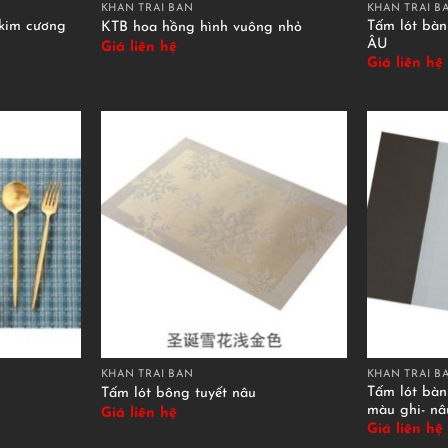
KHĂN TRẢI BÀN
KHĂN TRẢI B
 kim cương
Tấm lót bà
KTB hoa hồng hình vuông nhỏ
ÂU
Giá liên hệ
Giá liên hệ
KHĂN TRẢI BÀN
KHĂN TRẢI B
Tấm lót bà
Tấm lót bông tuyết nâu
màu ghi- nâ
Giá liên hệ
Giá liên hệ