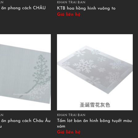
ÀN
KHĂN TRẢI BÀN
n ăn phong cách CHÂU
KTB hoa hồng hình vuông to
Giá liên hệ
ÀN
KHĂN TRẢI BÀN
n ăn phong cách Châu Âu
Tấm lót bàn ăn hình bông tuyết màu
u
xám
Giá liên hệ