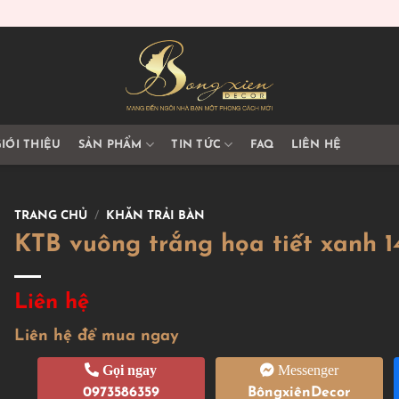
IỚI THIỆU
SẢN PHẨM
TIN TỨC
FAQ
LIÊN HỆ
TRANG CHỦ
/
KHĂN TRẢI BÀN
KTB vuông trắng họa tiết xanh 1
Liên hệ
Liên hệ để mua ngay
Gọi ngay
Messenger
0973586359
BôngxiênDecor