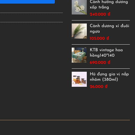
Cành hướng dương
xốp trắng
240.000
₫
Cành dương xỉ đuôi
ngựa
105.000
₫
KTB vintage hoa
hồng140*140
690.000
₫
Hũ đựng gia vị nắp
nhôm (380ml)
26.000
₫