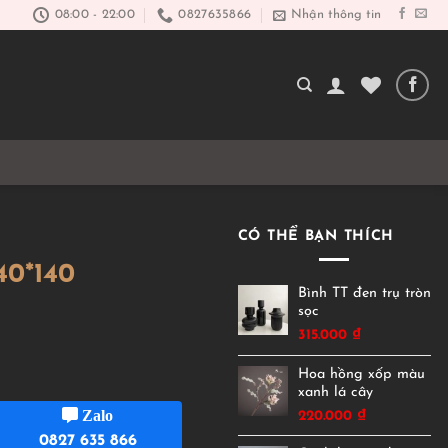
08:00 - 22:00
0827635866
Nhận thông tin
CÓ THỂ BẠN THÍCH
40*140
Bình TT đen trụ tròn
sọc
315.000
₫
Hoa hồng xốp màu
xanh lá cây
Zalo
220.000
₫
0827 635 866