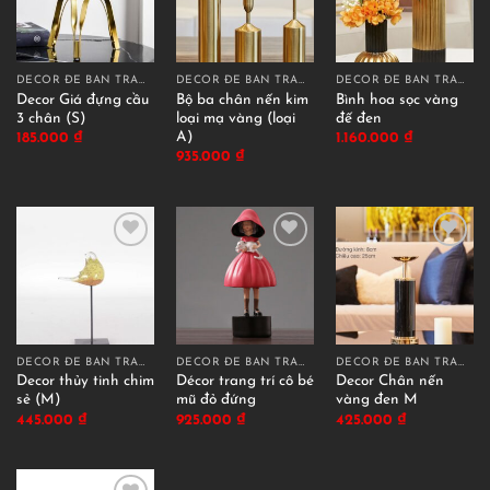
DECOR ĐỂ BÀN TRANG TRÍ
DECOR ĐỂ BÀN TRANG TRÍ
DECOR ĐỂ BÀN TRANG TRÍ
Decor Giá đựng cầu
Bộ ba chân nến kim
Bình hoa sọc vàng
3 chân (S)
loại mạ vàng (loại
đế đen
A)
185.000
₫
1.160.000
₫
935.000
₫
DECOR ĐỂ BÀN TRANG TRÍ
DECOR ĐỂ BÀN TRANG TRÍ
DECOR ĐỂ BÀN TRANG TRÍ
Decor thủy tinh chim
Décor trang trí cô bé
Decor Chân nến
sẻ (M)
mũ đỏ đứng
vàng đen M
445.000
₫
925.000
₫
425.000
₫