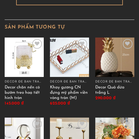
SẢN PHẨM TƯƠNG TỰ
DECOR ĐỂ BÀN TRANG TRÍ
DECOR ĐỂ BÀN TRANG TRÍ
DECOR ĐỂ BÀN TRANG TRÍ
Decor chân nến có
Khay gương CN
Decor Quả dứa
bướm treo hoạ tiết
đựng mỹ phẩm viền
trắng L
hình tròn
vòng tròn (M)
290.000
₫
145.000
₫
625.000
₫