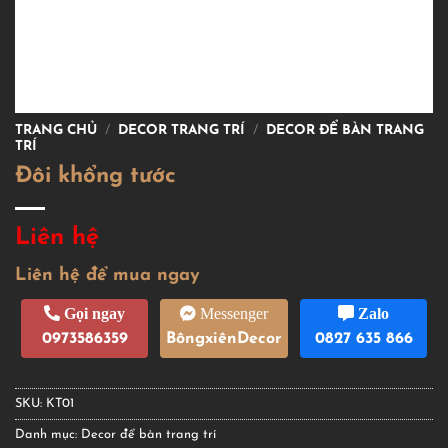
TRANG CHỦ
/
DECOR TRANG TRÍ
/
DECOR ĐỂ BÀN TRANG
TRÍ
Đôi khổng tước
Liên hệ
Liên hệ để mua ngay
Gọi ngay
Messenger
Zalo
0973586359
BôngxiênDecor
0827 635 866
SKU:
KT01
Danh mục:
Decor để bàn trang trí