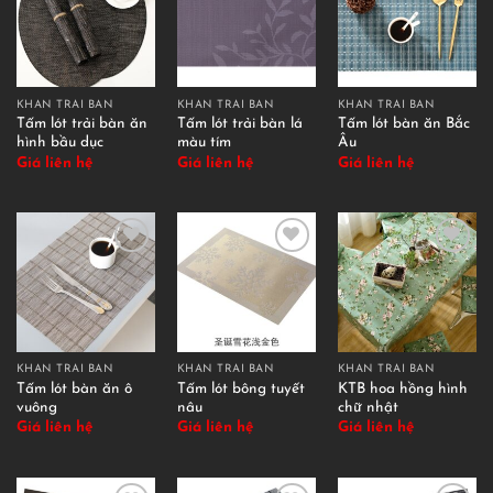
KHĂN TRẢI BÀN
KHĂN TRẢI BÀN
KHĂN TRẢI BÀN
Tấm lót trải bàn ăn
Tấm lót trải bàn lá
Tấm lót bàn ăn Bắc
hình bầu dục
màu tím
Âu
Giá liên hệ
Giá liên hệ
Giá liên hệ
KHĂN TRẢI BÀN
KHĂN TRẢI BÀN
KHĂN TRẢI BÀN
Tấm lót bàn ăn ô
Tấm lót bông tuyết
KTB hoa hồng hình
vuông
nâu
chữ nhật
Giá liên hệ
Giá liên hệ
Giá liên hệ