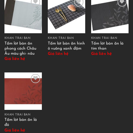
KHĂN TRẢI BÀN
KHĂN TRẢI BÀN
KHĂN TRẢI BÀN
Tấm lót bàn ăn
Tấm lót bàn ăn hình
Tấm lót bàn ăn lá
phong cách Châu
ô vuông xanh đậm
tím than
Âu màu ghi- nâu
Giá liên hệ
Giá liên hệ
Giá liên hệ
KHĂN TRẢI BÀN
Tấm lót bàn ăn lá
đỏ
Giá liên hệ