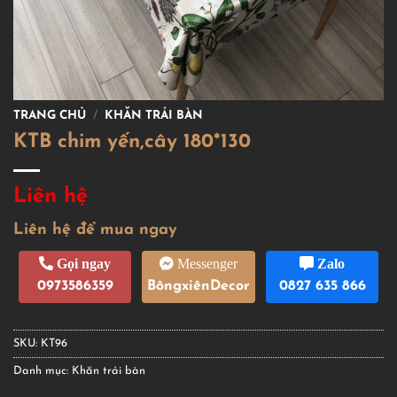
TRANG CHỦ
/
KHĂN TRẢI BÀN
KTB chim yến,cây 180*130
Liên hệ
Liên hệ để mua ngay
Gọi ngay
Messenger
Zalo
0973586359
BôngxiênDecor
0827 635 866
SKU:
KT96
Danh mục:
Khăn trải bàn