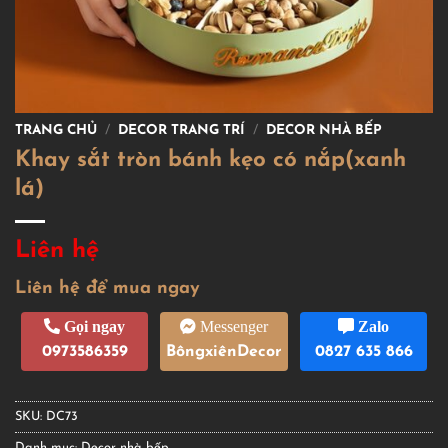
TRANG CHỦ
/
DECOR TRANG TRÍ
/
DECOR NHÀ BẾP
Khay sắt tròn bánh kẹo có nắp(xanh
lá)
Liên hệ
Liên hệ để mua ngay
Gọi ngay
Messenger
Zalo
0973586359
BôngxiênDecor
0827 635 866
SKU:
DC73
Danh mục:
Decor nhà bếp