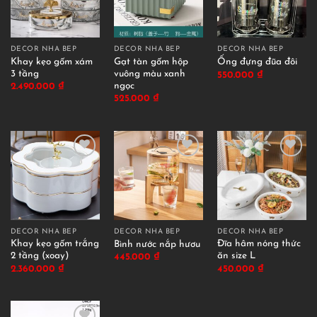
DECOR NHÀ BẾP
DECOR NHÀ BẾP
DECOR NHÀ BẾP
Khay kẹo gốm xám
Gạt tàn gốm hộp
Ống đựng đũa đôi
3 tầng
vuông màu xanh
550.000
₫
ngọc
2.490.000
₫
525.000
₫
DECOR NHÀ BẾP
DECOR NHÀ BẾP
DECOR NHÀ BẾP
Khay kẹo gốm trắng
Đĩa hâm nóng thức
Bình nước nắp hươu
2 tầng (xoay)
ăn size L
445.000
₫
2.360.000
₫
450.000
₫