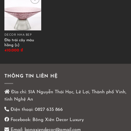
DECOR NHÀ BẾP
Đĩa trái cây màu
hồng (s)
410.000
₫
THÔNG TIN LIÊN HỆ
Địa chỉ:
51A Nguyễn Thái Học, Lê Lợi, Thành phố Vinh,
tỉnh Nghệ An
Điện thoại:
0827 635 866
Facebook:
Bông Xiên Decor Luxury
Email:
bongxiendecor@gmail.com