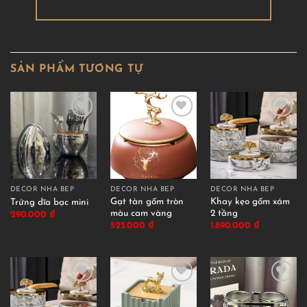
SẢN PHẨM TƯƠNG TỰ
DECOR NHÀ BẾP
DECOR NHÀ BẾP
DECOR NHÀ BẾP
Gạt tàn gốm tròn
Khay kẹo gốm xám
Trứng dĩa bạc mini
màu cam vàng
2 tầng
290.000
₫
525.000
₫
1.890.000
₫