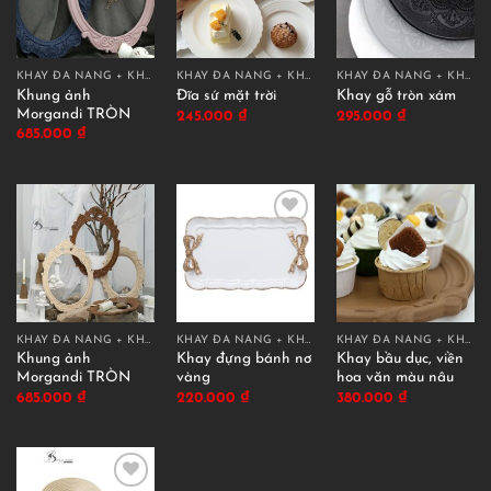
KHAY ĐA NĂNG + KHAY TRANG TRÍ
KHAY ĐA NĂNG + KHAY TRANG TRÍ
KHAY ĐA NĂNG + KHAY TRANG TRÍ
Khung ảnh
Đĩa sứ mặt trời
Khay gỗ tròn xám
Morgandi TRÒN
245.000
₫
295.000
₫
685.000
₫
KHAY ĐA NĂNG + KHAY TRANG TRÍ
KHAY ĐA NĂNG + KHAY TRANG TRÍ
KHAY ĐA NĂNG + KHAY TRANG TRÍ
Khung ảnh
Khay đựng bánh nơ
Khay bầu dục, viền
Morgandi TRÒN
vàng
hoa văn màu nâu
685.000
₫
220.000
₫
380.000
₫