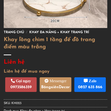
TRANG CHỦ
/
KHAY ĐA NĂNG + KHAY TRANG TRÍ
Khay lồng chìm 1 tầng để đồ trang
điểm màu trắng
Liên hệ
Liên hệ để mua ngay
Gọi ngay
Messenger
Zalo
0973586359
BôngxiênDecor
0827 635 866
SKU:
KH023
Danh mục:
Khay đa năng + khay trang trí