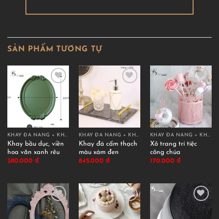
SẢN PHẨM TƯƠNG TỰ
KHAY ĐA NĂNG + KHAY TRANG TRÍ
KHAY ĐA NĂNG + KHAY TRANG TRÍ
KHAY ĐA NĂNG + KHAY TRANG TRÍ
Khay bầu dục, viền
Khay đá cẩm thạch
Xô trang trí tiệc
hoa văn xanh rêu
màu xám đen
công chúa
380.000
₫
845.000
₫
170.000
₫