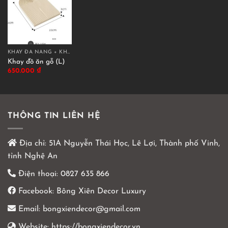
KHAY ĐA NĂNG + KHAY TRANG TRÍ
Khay đồ ăn gỗ (L)
650.000
₫
THÔNG TIN LIÊN HỆ
Địa chỉ:
51A Nguyễn Thái Học, Lê Lợi, Thành phố Vinh,
tỉnh Nghệ An
Điện thoại:
0827 635 866
Facebook:
Bông Xiên Decor Luxury
Email:
bongxiendecor@gmail.com
Website:
https://bongxiendecor.vn